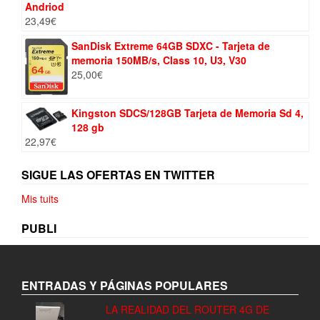
Andriod
23,49
€
SanDisk Extreme 64GB SDXC - Tarjeta de
memoria 150MB/s, Class 10, U3, V30
25,00
€
Kingston SDCS/128GB Tarjeta de Memoria Sd 4,
128 gb
22,97
€
SIGUE LAS OFERTAS EN TWITTER
Mis tuits
PUBLI
ENTRADAS Y PÁGINAS POPULARES
LA REALIDAD DEL ROUTER 4G DE