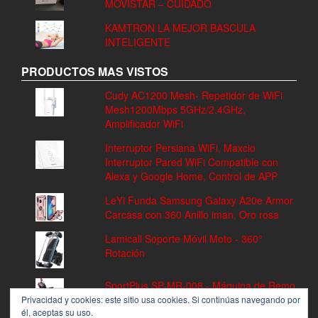
MOVISTAR – CUIDADO
KAMTRON LA MEJOR BASCULA
INTELIGENTE
PRODUCTOS MAS VISTOS
Cudy AC1200 Mesh- Repetidor de WiFi
Mesh1200Mbps 5GHz/2.4GHz,
Amplificador WiFi
Interruptor Persiana WiFi, Maxcio
Interruptor Pared WiFi Compatible con
Alexa y Google Home, Control de APP
LeYi Funda Samsung Galaxy A20e Armor
Carcasa con 360 Anillo iman, Oro rosa
Lamicall Soporte Móvil Moto - 360°
Rotación
SportPlus SP-MR-008 - Máquina de Remo
Fitness, Volante de Inercia de 8 kg, 8
Privacidad y cookies: este sitio usa cookies. Si continúas navegando por
él, aceptas su uso.
Niveles de Resistencia