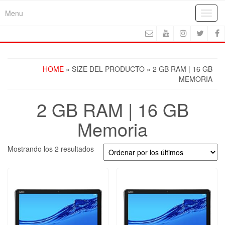
Skip
Menu
Toggl
to
navig
the
content
HOME
» SIZE DEL PRODUCTO » 2 GB RAM | 16 GB
MEMORIA
2 GB RAM | 16 GB
Memoria
Ordenado
Mostrando los 2 resultados
por
los
últimos