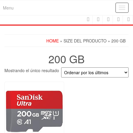
Skip
Menu
Toggl
to
navig
the
content
HOME
» SIZE DEL PRODUCTO » 200 GB
200 GB
Mostrando el único resultado