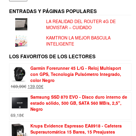
ENTRADAS Y PÁGINAS POPULARES
LA REALIDAD DEL ROUTER 4G DE
MOVISTAR – CUIDADO
KAMTRON LA MEJOR BASCULA
INTELIGENTE
LOS FAVORITOS DE LOS LECTORES
Garmin Forerunner 45 L/G - Reloj Multisport
con GPS, Tecnología Pulsómetro Integrado,
color Negro
El
El
169,99
€
139,00
€
precio
precio
Samsung SSD 870 EVO - Disco duro interno de
original
actual
estado sólido, 500 GB, SATA 560 MB/s, 2,5",
era:
es:
Negro
169,99€.
139,00€.
69,18
€
Krups Evidence Espresso EA8918 - Cafetera
Superautomática 15 Bares, 15 Preajustes