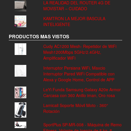
LA REALIDAD DEL ROUTER 4G DE
MOVISTAR – CUIDADO
KAMTRON LA MEJOR BASCULA
INTELIGENTE
PRODUCTOS MAS VISTOS
Cudy AC1200 Mesh- Repetidor de WiFi
Mesh1200Mbps 5GHz/2.4GHz,
Amplificador WiFi
Interruptor Persiana WiFi, Maxcio
Interruptor Pared WiFi Compatible con
Alexa y Google Home, Control de APP
LeYi Funda Samsung Galaxy A20e Armor
Carcasa con 360 Anillo iman, Oro rosa
Lamicall Soporte Móvil Moto - 360°
Rotación
SportPlus SP-MR-008 - Máquina de Remo
Fitness, Volante de Inercia de 8 kg, 8