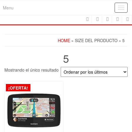
Skip
Menu
Toggl
to
navig
the
content
HOME
» SIZE DEL PRODUCTO » 5
5
Mostrando el único resultado
¡OFERTA!