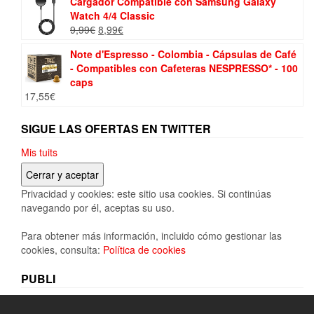
Cargador Compatible con Samsung Galaxy
original
actual
Watch 4/4 Classic
era:
es:
El
El
9,99
€
8,99
€
89,99€.
66,49€.
precio
precio
Note d'Espresso - Colombia - Cápsulas de Café
original
actual
- Compatibles con Cafeteras NESPRESSO* - 100
era:
es:
caps
9,99€.
8,99€.
17,55
€
SIGUE LAS OFERTAS EN TWITTER
Mis tuits
Privacidad y cookies: este sitio usa cookies. Si continúas
navegando por él, aceptas su uso.
Para obtener más información, incluido cómo gestionar las
cookies, consulta:
Política de cookies
PUBLI