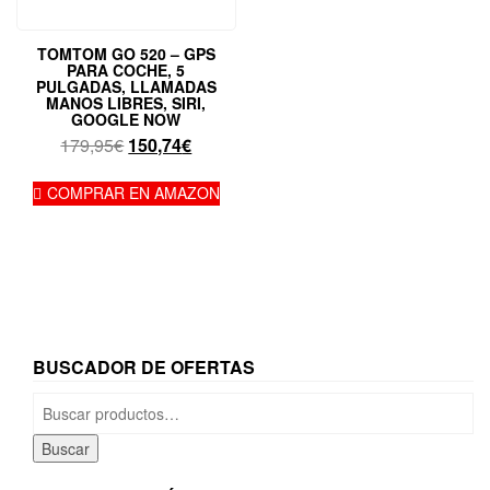
TOMTOM GO 520 – GPS
PARA COCHE, 5
PULGADAS, LLAMADAS
MANOS LIBRES, SIRI,
GOOGLE NOW
El
El
179,95
€
150,74
€
precio
precio
original
actual
COMPRAR EN AMAZON
era:
es:
179,95€.
150,74€.
BUSCADOR DE OFERTAS
Buscar
por:
Buscar