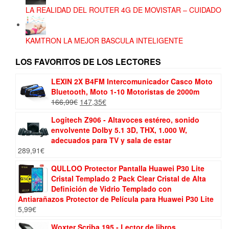
LA REALIDAD DEL ROUTER 4G DE MOVISTAR – CUIDADO
KAMTRON LA MEJOR BASCULA INTELIGENTE
LOS FAVORITOS DE LOS LECTORES
LEXIN 2X B4FM Intercomunicador Casco Moto
Bluetooth, Moto 1-10 Motoristas de 2000m
El
El
166,99
€
147,35
€
precio
precio
Logitech Z906 - Altavoces estéreo, sonido
original
actual
envolvente Dolby 5.1 3D, THX, 1.000 W,
era:
es:
adecuados para TV y sala de estar
166,99€.
147,35€.
289,91
€
QULLOO Protector Pantalla Huawei P30 Lite
Cristal Templado 2 Pack Clear Cristal de Alta
Definición de Vidrio Templado con
Antiarañazos Protector de Película para Huawei P30 Lite
5,99
€
Woxter Scriba 195 - Lector de libros