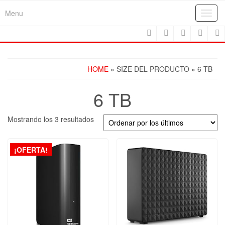
Skip
Menu
Toggl
to
navig
the
content
HOME
» SIZE DEL PRODUCTO » 6 TB
6 TB
Ordenado
Mostrando los 3 resultados
por
los
últimos
¡OFERTA!