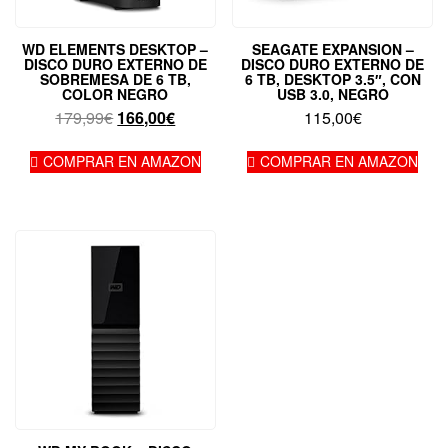
WD ELEMENTS DESKTOP –
SEAGATE EXPANSION –
DISCO DURO EXTERNO DE
DISCO DURO EXTERNO DE
SOBREMESA DE 6 TB,
6 TB, DESKTOP 3.5″, CON
COLOR NEGRO
USB 3.0, NEGRO
El
El
179,99
€
166,00
€
115,00
€
precio
precio
original
actual
COMPRAR EN AMAZON
COMPRAR EN AMAZON
era:
es:
179,99€.
166,00€.