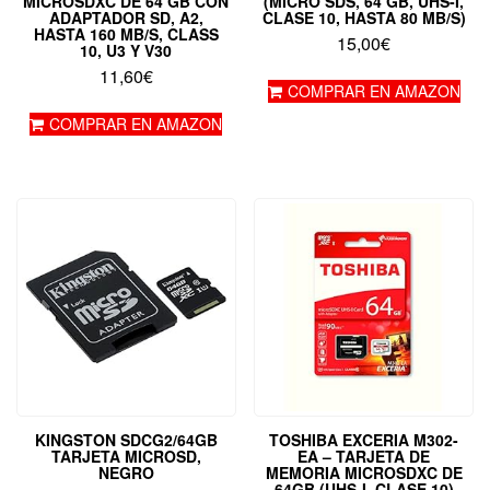
MICROSDXC DE 64 GB CON
(MICRO SDS, 64 GB, UHS-I,
ADAPTADOR SD, A2,
CLASE 10, HASTA 80 MB/S)
HASTA 160 MB/S, CLASS
15,00
€
10, U3 Y V30
11,60
€
COMPRAR EN AMAZON
COMPRAR EN AMAZON
KINGSTON SDCG2/64GB
TOSHIBA EXCERIA M302-
TARJETA MICROSD,
EA – TARJETA DE
NEGRO
MEMORIA MICROSDXC DE
64GB (UHS-I, CLASE 10)