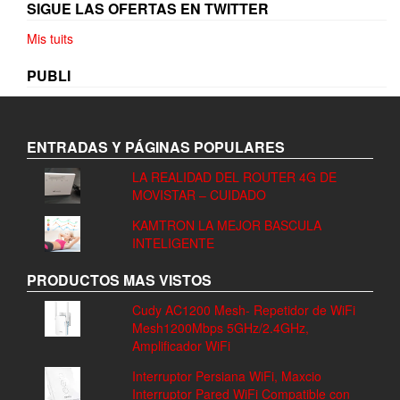
SIGUE LAS OFERTAS EN TWITTER
Mis tuits
PUBLI
ENTRADAS Y PÁGINAS POPULARES
LA REALIDAD DEL ROUTER 4G DE
MOVISTAR – CUIDADO
KAMTRON LA MEJOR BASCULA
INTELIGENTE
PRODUCTOS MAS VISTOS
Cudy AC1200 Mesh- Repetidor de WiFi
Mesh1200Mbps 5GHz/2.4GHz,
Amplificador WiFi
Interruptor Persiana WiFi, Maxcio
Interruptor Pared WiFi Compatible con