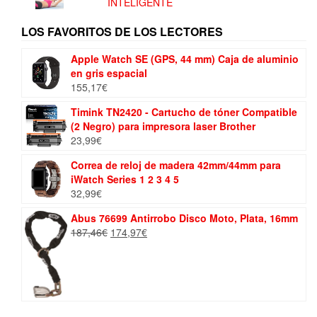
INTELIGENTE
LOS FAVORITOS DE LOS LECTORES
Apple Watch SE (GPS, 44 mm) Caja de aluminio
en gris espacial
155,17
€
Timink TN2420 - Cartucho de tóner Compatible
(2 Negro) para impresora laser Brother
23,99
€
Correa de reloj de madera 42mm/44mm para
iWatch Series 1 2 3 4 5
32,99
€
Abus 76699 Antirrobo Disco Moto, Plata, 16mm
El
El
187,46
€
174,97
€
precio
precio
original
actual
era:
es:
187,46€.
174,97€.