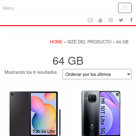
Skip
Menu
Toggl
to
navig
the
content
HOME
» SIZE DEL PRODUCTO » 64 GB
64 GB
Ordenado
Mostrando los 8 resultados
por
los
últimos