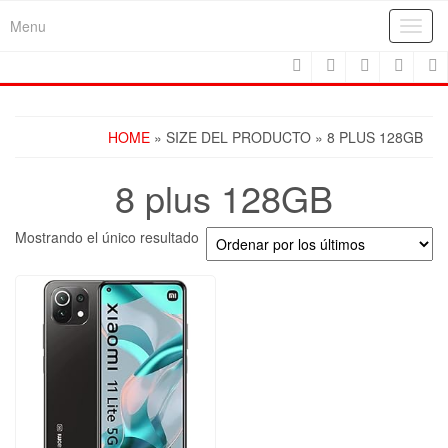
Skip
Menu
Toggl
to
navig
the
content
HOME
» SIZE DEL PRODUCTO » 8 PLUS 128GB
8 plus 128GB
Mostrando el único resultado