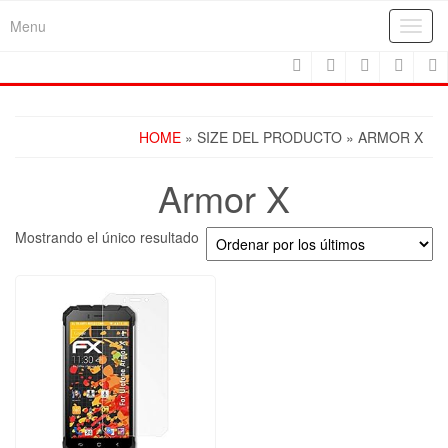
Skip
Menu
Toggl
to
navig
the
content
HOME
» SIZE DEL PRODUCTO » ARMOR X
Armor X
Mostrando el único resultado