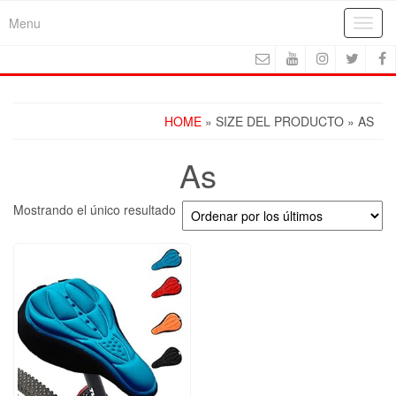
Skip
Menu
Toggl
to
navig
the
content
HOME
» SIZE DEL PRODUCTO » AS
As
Mostrando el único resultado