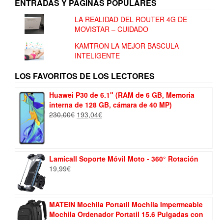
ENTRADAS Y PÁGINAS POPULARES
LA REALIDAD DEL ROUTER 4G DE
MOVISTAR – CUIDADO
KAMTRON LA MEJOR BASCULA
INTELIGENTE
LOS FAVORITOS DE LOS LECTORES
Huawei P30 de 6.1" (RAM de 6 GB, Memoria
interna de 128 GB, cámara de 40 MP)
El
El
230,00
€
193,04
€
precio
precio
original
actual
era:
es:
230,00€.
193,04€.
Lamicall Soporte Móvil Moto - 360° Rotación
19,99
€
MATEIN Mochila Portatil Mochila Impermeable
Mochila Ordenador Portatil 15.6 Pulgadas con