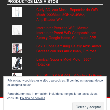
PRODUCTOS MAS VISTOS
Cudy AC1200 Mesh- Repetidor de WiFi
Mesh1200Mbps 5GHz/2.4GHz,
Amplificador WiFi
Interruptor Persiana WiFi, Maxcio
Interruptor Pared WiFi Compatible con
Alexa y Google Home, Control de APP
LeYi Funda Samsung Galaxy A20e Armor
Carcasa con 360 Anillo iman, Oro rosa
Lamicall Soporte Móvil Moto - 360°
Rotación
SportPlus SP-MR-008 - Máquina de Remo
Fitness, Volante de Inercia de 8 kg, 8
Privacidad y cookies: este sitio usa cookies. Si continúas navegando por
él, aceptas su uso.
Niveles de Resistencia
Para obtener más información, incluido cómo gestionar las cookies,
consulta:
Política de cookies
PROUDLY POWERED BY
WORDPRESS
|
THEME:
ALPHA STORE