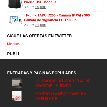
Puerto USB Mochila
El
El
39,99
€
29,99
€
precio
precio
TP-Link TAPO C200 - Cámara IP WiFi 360°
original
actual
Cámara de Vigilancia FHD 1080p
era:
es:
El
El
23,99
€
21,99
€
39,99€.
29,99€.
precio
precio
original
actual
SIGUE LAS OFERTAS EN TWITTER
era:
es:
23,99€.
21,99€.
Mis tuits
PUBLI
ENTRADAS Y PÁGINAS POPULARES
LA REALIDAD DEL ROUTER 4G DE
MOVISTAR – CUIDADO
KAMTRON LA MEJOR BASCULA
INTELIGENTE