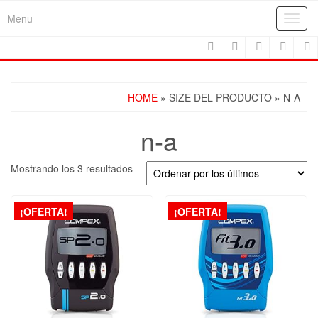
Skip
Menu
Toggl
to
navig
the
content
HOME
» SIZE DEL PRODUCTO » N-A
n-a
Ordenado
Mostrando los 3 resultados
por
los
últimos
¡OFERTA!
¡OFERTA!