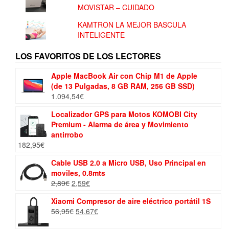
MOVISTAR – CUIDADO
KAMTRON LA MEJOR BASCULA
INTELIGENTE
LOS FAVORITOS DE LOS LECTORES
Apple MacBook Air con Chip M1 de Apple
(de 13 Pulgadas, 8 GB RAM, 256 GB SSD)
1.094,54
€
Localizador GPS para Motos KOMOBI City
Premium - Alarma de área y Movimiento
antirrobo
182,95
€
Cable USB 2.0 a Micro USB, Uso Principal en
moviles, 0.8mts
El
El
2,89
€
2,59
€
precio
precio
Xiaomi Compresor de aire eléctrico portátil 1S
original
actual
El
El
56,95
€
54,67
€
era:
es:
precio
precio
2,89€.
2,59€.