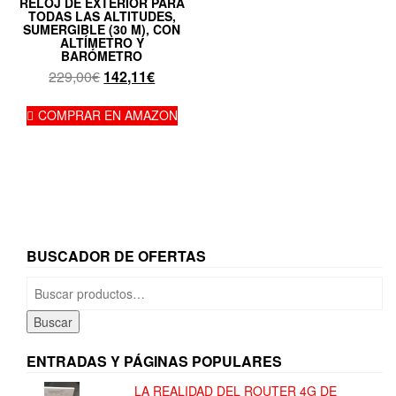
RELOJ DE EXTERIOR PARA
TODAS LAS ALTITUDES,
SUMERGIBLE (30 M), CON
ALTÍMETRO Y
BARÓMETRO
El
El
229,00
€
142,11
€
precio
precio
original
actual
COMPRAR EN AMAZON
era:
es:
229,00€.
142,11€.
BUSCADOR DE OFERTAS
Buscar
por:
Buscar
ENTRADAS Y PÁGINAS POPULARES
LA REALIDAD DEL ROUTER 4G DE