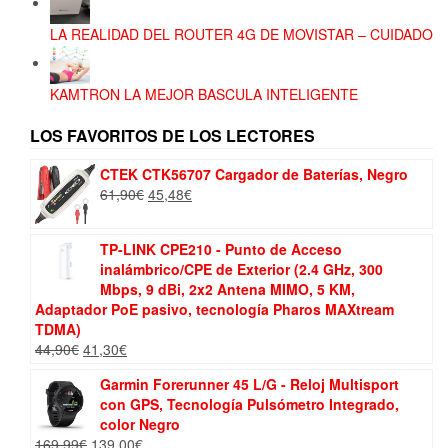
LA REALIDAD DEL ROUTER 4G DE MOVISTAR – CUIDADO
KAMTRON LA MEJOR BASCULA INTELIGENTE
LOS FAVORITOS DE LOS LECTORES
CTEK CTK56707 Cargador de Baterías, Negro
El
El
61,90
€
45,48
€
precio
precio
original
actual
TP-LINK CPE210 - Punto de Acceso
era:
es:
inalámbrico/CPE de Exterior (2.4 GHz, 300
61,90€.
45,48€.
Mbps, 9 dBi, 2x2 Antena MIMO, 5 KM,
Adaptador PoE pasivo, tecnología Pharos MAXtream
TDMA)
El
El
44,90
€
41,30
€
precio
precio
Garmin Forerunner 45 L/G - Reloj Multisport
original
actual
con GPS, Tecnología Pulsómetro Integrado,
era:
es:
color Negro
44,90€.
41,30€.
El
El
169,99
€
139,00
€