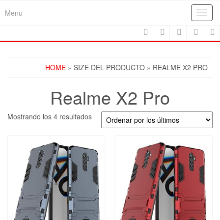
Skip
Menu
Toggl
to
navig
the
content
HOME
» SIZE DEL PRODUCTO » REALME X2 PRO
Realme X2 Pro
Ordenado
Mostrando los 4 resultados
por
los
últimos