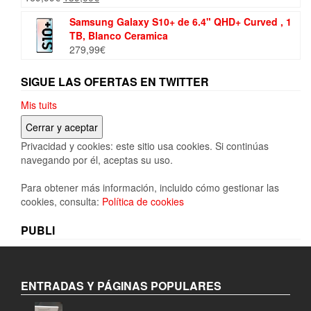
precio
precio
Samsung Galaxy S10+ de 6.4" QHD+ Curved , 1
original
actual
TB, Blanco Ceramica
era:
es:
279,99
€
169,99€.
139,00€.
SIGUE LAS OFERTAS EN TWITTER
Mis tuits
Privacidad y cookies: este sitio usa cookies. Si continúas
navegando por él, aceptas su uso.
Para obtener más información, incluido cómo gestionar las
cookies, consulta:
Política de cookies
PUBLI
ENTRADAS Y PÁGINAS POPULARES