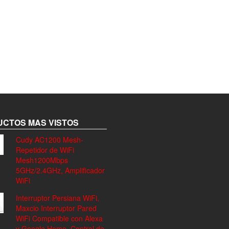
CTOS MAS VISTOS
Cudy AC1200 Mesh-
Repetidor de WiFi
Mesh1200Mbps
5GHz/2.4GHz, Amplificador
WiFi
Interruptor Persiana WiFi,
Maxcio Interruptor Pared
WiFi Compatible con Alexa
y Google Home, Control de