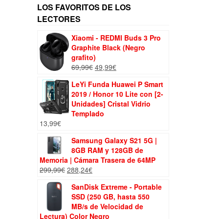
LOS FAVORITOS DE LOS
LECTORES
Xiaomi - REDMI Buds 3 Pro
Graphite Black (Negro
grafito)
El
El
69,99
€
49,99
€
precio
precio
LeYi Funda Huawei P Smart
original
actual
2019 / Honor 10 Lite con [2-
era:
es:
Unidades] Cristal Vidrio
69,99€.
49,99€.
Templado
13,99
€
Samsung Galaxy S21 5G |
8GB RAM y 128GB de
Memoria | Cámara Trasera de 64MP
El
El
299,99
€
288,24
€
precio
precio
SanDisk Extreme - Portable
original
actual
SSD (250 GB, hasta 550
era:
es:
MB/s de Velocidad de
299,99€.
288,24€.
Lectura) Color Negro