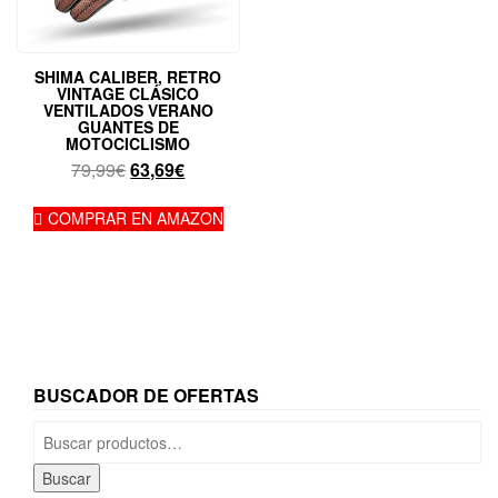
SHIMA CALIBER, RETRO
VINTAGE CLÁSICO
VENTILADOS VERANO
GUANTES DE
MOTOCICLISMO
El
El
79,99
€
63,69
€
precio
precio
original
actual
COMPRAR EN AMAZON
era:
es:
79,99€.
63,69€.
BUSCADOR DE OFERTAS
Buscar
por:
Buscar