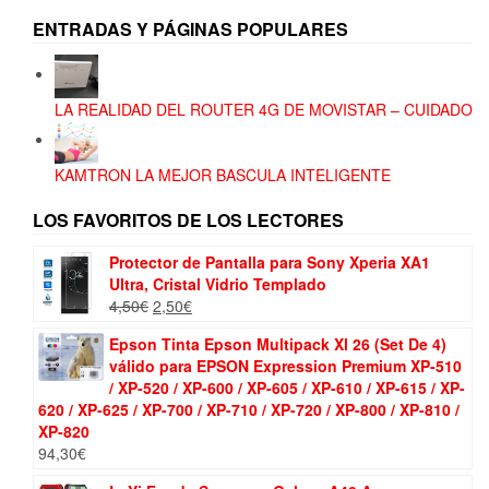
ENTRADAS Y PÁGINAS POPULARES
LA REALIDAD DEL ROUTER 4G DE MOVISTAR – CUIDADO
KAMTRON LA MEJOR BASCULA INTELIGENTE
LOS FAVORITOS DE LOS LECTORES
Protector de Pantalla para Sony Xperia XA1
Ultra, Cristal Vidrio Templado
El
El
4,50
€
2,50
€
precio
precio
Epson Tinta Epson Multipack Xl 26 (Set De 4)
original
actual
válido para EPSON Expression Premium XP-510
era:
es:
/ XP-520 / XP-600 / XP-605 / XP-610 / XP-615 / XP-
4,50€.
2,50€.
620 / XP-625 / XP-700 / XP-710 / XP-720 / XP-800 / XP-810 /
XP-820
94,30
€