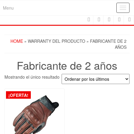
Skip
Menu
Toggl
to
navig
the
content
HOME
» WARRANTY DEL PRODUCTO » FABRICANTE DE 2
AÑOS
Fabricante de 2 años
Mostrando el único resultado
¡OFERTA!