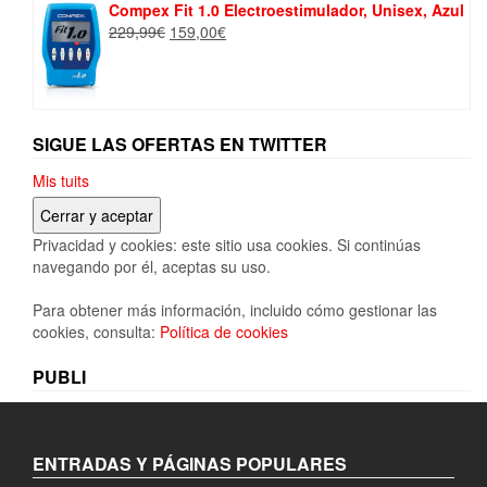
Compex Fit 1.0 Electroestimulador, Unisex, Azul
El
El
229,99
€
159,00
€
precio
precio
original
actual
era:
es:
229,99€.
159,00€.
SIGUE LAS OFERTAS EN TWITTER
Mis tuits
Privacidad y cookies: este sitio usa cookies. Si continúas
navegando por él, aceptas su uso.
Para obtener más información, incluido cómo gestionar las
cookies, consulta:
Política de cookies
PUBLI
ENTRADAS Y PÁGINAS POPULARES