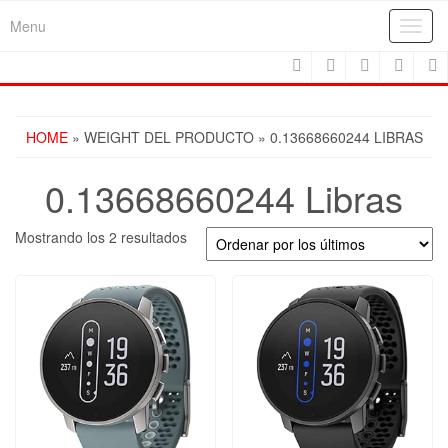
Skip
Menu
Toggl
to
navig
the
content
HOME
» WEIGHT DEL PRODUCTO » 0.13668660244 LIBRAS
0.13668660244 Libras
Ordenado
Mostrando los 2 resultados
por
los
últimos