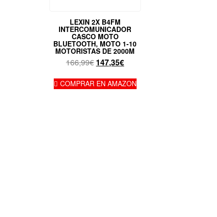
LEXIN 2X B4FM
INTERCOMUNICADOR
CASCO MOTO
BLUETOOTH, MOTO 1-10
MOTORISTAS DE 2000M
El
El
166,99
€
147,35
€
precio
precio
original
actual
COMPRAR EN AMAZON
era:
es:
166,99€.
147,35€.