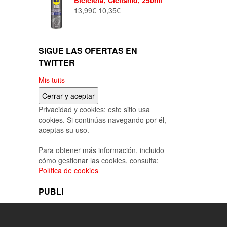
Bicicleta, Ciclismo, 250ml
era:
es:
El
El
13,99
€
10,35
€
51,95€.
48,99€.
precio
precio
original
actual
era:
es:
SIGUE LAS OFERTAS EN
13,99€.
10,35€.
TWITTER
Mis tuits
Privacidad y cookies: este sitio usa
cookies. Si continúas navegando por él,
aceptas su uso.
Para obtener más información, incluido
cómo gestionar las cookies, consulta:
Política de cookies
PUBLI