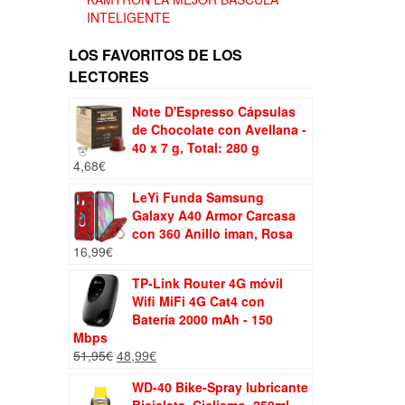
INTELIGENTE
LOS FAVORITOS DE LOS
LECTORES
Note D'Espresso Cápsulas
de Chocolate con Avellana -
40 x 7 g, Total: 280 g
4,68
€
LeYi Funda Samsung
Galaxy A40 Armor Carcasa
con 360 Anillo iman, Rosa
16,99
€
TP-Link Router 4G móvil
Wifi MiFi 4G Cat4 con
Batería 2000 mAh - 150
Mbps
El
El
51,95
€
48,99
€
precio
precio
WD-40 Bike-Spray lubricante
original
actual