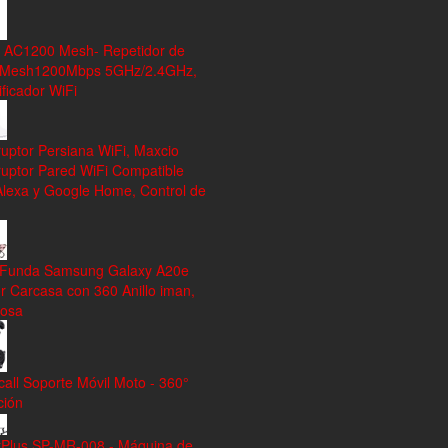
 AC1200 Mesh- Repetidor de
 Mesh1200Mbps 5GHz/2.4GHz,
ficador WiFi
ruptor Persiana WiFi, Maxcio
ruptor Pared WiFi Compatible
Alexa y Google Home, Control de
 Funda Samsung Galaxy A20e
r Carcasa con 360 Anillo iman,
rosa
all Soporte Móvil Moto - 360°
ción
tPlus SP-MR-008 - Máquina de