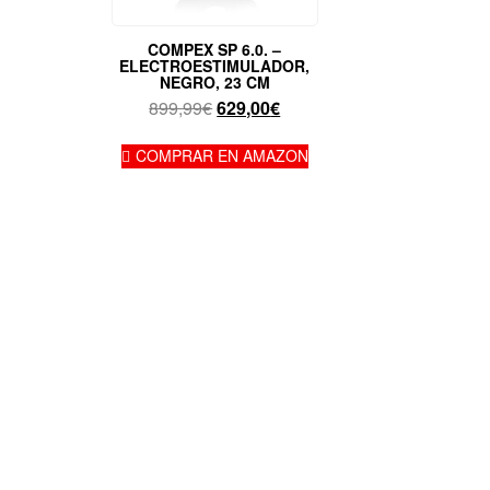
COMPEX SP 6.0. –
ELECTROESTIMULADOR,
NEGRO, 23 CM
El
El
899,99
€
629,00
€
precio
precio
original
actual
COMPRAR EN AMAZON
era:
es:
899,99€.
629,00€.