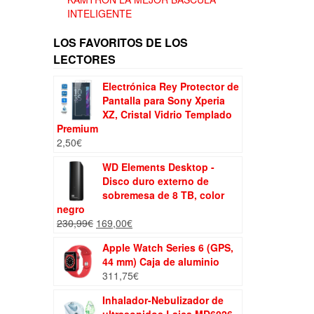
INTELIGENTE
LOS FAVORITOS DE LOS
LECTORES
Electrónica Rey Protector de
Pantalla para Sony Xperia
XZ, Cristal Vidrio Templado
Premium
2,50
€
WD Elements Desktop -
Disco duro externo de
sobremesa de 8 TB, color
negro
El
El
230,99
€
169,00
€
precio
precio
Apple Watch Series 6 (GPS,
original
actual
44 mm) Caja de aluminio
era:
es:
311,75
€
230,99€.
169,00€.
Inhalador-Nebulizador de