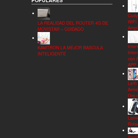
POPULARES
Cudy
WiFi
LA REALIDAD DEL ROUTER 4G DE
Ampli
MOVISTAR – CUIDADO
Inter
KAMTRON LA MEJOR BASCULA
Inter
INTELIGENTE
con 
APP
LeYi
Armo
Oro 
Lamic
Rota
Spor