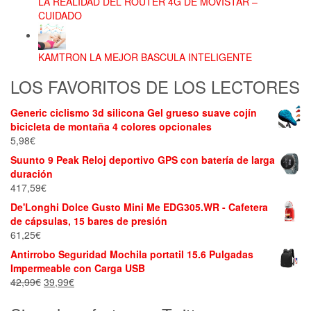
LA REALIDAD DEL ROUTER 4G DE MOVISTAR –
CUIDADO
KAMTRON LA MEJOR BASCULA INTELIGENTE
LOS FAVORITOS DE LOS LECTORES
Generic ciclismo 3d silicona Gel grueso suave cojín
bicicleta de montaña 4 colores opcionales
5,98
€
Suunto 9 Peak Reloj deportivo GPS con batería de larga
duración
417,59
€
De'Longhi Dolce Gusto Mini Me EDG305.WR - Cafetera
de cápsulas, 15 bares de presión
61,25
€
Antirrobo Seguridad Mochila portatil 15.6 Pulgadas
Impermeable con Carga USB
42,99
€
El
39,99
€
El
precio
precio
original
actual