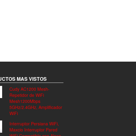
CTOS MAS VISTOS
Cudy AC1200 Mesh-
Repetidor de WiFi
Mesh1200Mbps
5GHz/2.4GHz, Amplificador
WiFi
Interruptor Persiana WiFi,
Maxcio Interruptor Pared
WiFi Compatible con Alexa