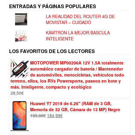
ENTRADAS Y PÁGINAS POPULARES
LA REALIDAD DEL ROUTER 4G DE
MOVISTAR – CUIDADO
KAMTRON LA MEJOR BASCULA
INTELIGENTE
LOS FAVORITOS DE LOS LECTORES
MOTOPOWER MP00206A 12V 1.5A totalmente
automático cargador de batería / Mantenedor
de automóviles, motocicletas, vehículos todo
terreno, ellos, los RVs Powersports, paseos en bote y
más. Inteligente, compacto y ecológico
28,50
€
Huawei Y7 2019 de 6.26" (RAM de 3 GB,
Memoria de 32 GB, Cámara de 13 MP) Negro
El
El
199,00
€
184,99
€
precio
precio
original
actual
era:
es: