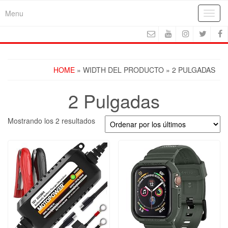
Skip
Menu
Toggl
to
navig
the
content
HOME
» WIDTH DEL PRODUCTO » 2 PULGADAS
2 Pulgadas
Ordenado
Mostrando los 2 resultados
por
los
últimos