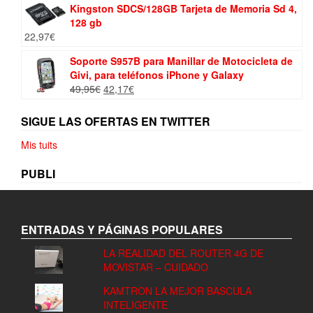
Kingston SDCS/128GB Tarjeta de Memoria Sd 4,
199,00€.
184,99€.
128 gb
22,97
€
Soporte S957B para Manillar de Motocicleta de
Givi, para teléfonos iPhone y Galaxy
El
El
49,95
€
42,17
€
precio
precio
original
actual
SIGUE LAS OFERTAS EN TWITTER
era:
es:
49,95€.
42,17€.
Mis tuits
PUBLI
ENTRADAS Y PÁGINAS POPULARES
LA REALIDAD DEL ROUTER 4G DE
MOVISTAR – CUIDADO
KAMTRON LA MEJOR BASCULA
INTELIGENTE