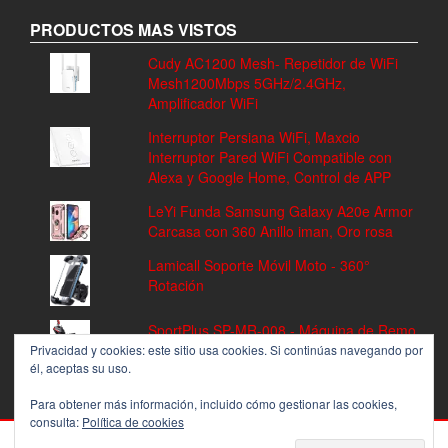
PRODUCTOS MAS VISTOS
Cudy AC1200 Mesh- Repetidor de WiFi
Mesh1200Mbps 5GHz/2.4GHz,
Amplificador WiFi
Interruptor Persiana WiFi, Maxcio
Interruptor Pared WiFi Compatible con
Alexa y Google Home, Control de APP
LeYi Funda Samsung Galaxy A20e Armor
Carcasa con 360 Anillo iman, Oro rosa
Lamicall Soporte Móvil Moto - 360°
Rotación
SportPlus SP-MR-008 - Máquina de Remo
Fitness, Volante de Inercia de 8 kg, 8
Privacidad y cookies: este sitio usa cookies. Si continúas navegando por
él, aceptas su uso.
Niveles de Resistencia
Para obtener más información, incluido cómo gestionar las cookies,
consulta:
Política de cookies