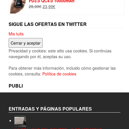
PD3.0 QC4.0 10000mAh
El
El
25,99
€
23,99
€
precio
precio
original
actual
era:
es:
SIGUE LAS OFERTAS EN TWITTER
25,99€.
23,99€.
Mis tuits
Privacidad y cookies: este sitio usa cookies. Si continúas
navegando por él, aceptas su uso.
Para obtener más información, incluido cómo gestionar las
cookies, consulta:
Política de cookies
PUBLI
ENTRADAS Y PÁGINAS POPULARES