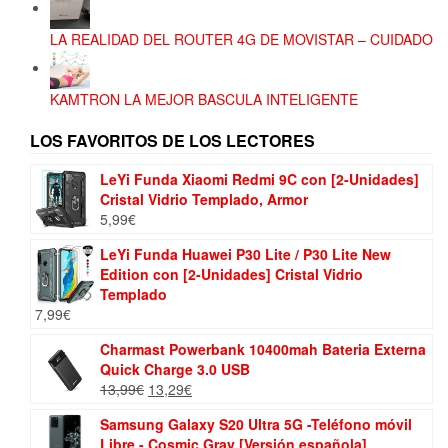
LA REALIDAD DEL ROUTER 4G DE MOVISTAR – CUIDADO
KAMTRON LA MEJOR BASCULA INTELIGENTE
LOS FAVORITOS DE LOS LECTORES
LeYi Funda Xiaomi Redmi 9C con [2-Unidades]
Cristal Vidrio Templado, Armor
5,99
€
LeYi Funda Huawei P30 Lite / P30 Lite New
Edition con [2-Unidades] Cristal Vidrio
Templado
7,99
€
Charmast Powerbank 10400mah Bateria Externa
Quick Charge 3.0 USB
El
El
13,99
€
13,29
€
precio
precio
Samsung Galaxy S20 Ultra 5G -Teléfono móvil
original
actual
Libre - Cosmic Gray [Versión española]