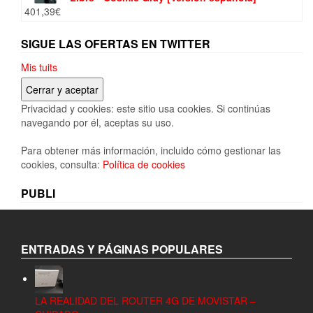
era:
es:
401,39
€
13,99€.
13,29€.
SIGUE LAS OFERTAS EN TWITTER
Mis tuits
Privacidad y cookies: este sitio usa cookies. Si continúas
navegando por él, aceptas su uso.
Para obtener más información, incluido cómo gestionar las
cookies, consulta:
Política de cookies
PUBLI
ENTRADAS Y PÁGINAS POPULARES
LA REALIDAD DEL ROUTER 4G DE MOVISTAR –