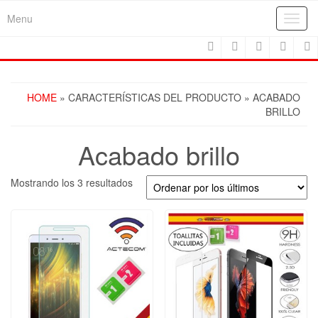
Skip
Menu
Toggl
to
navig
the
content
HOME
» CARACTERÍSTICAS DEL PRODUCTO » ACABADO
BRILLO
Acabado brillo
Ordenado
Mostrando los 3 resultados
por
los
últimos