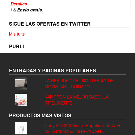
original
actual
Detalles
era:
es:
)
&
Envío gratis
.
17,99€.
14,62€.
SIGUE LAS OFERTAS EN TWITTER
Mis tuits
PUBLI
ENTRADAS Y PÁGINAS POPULARES
LA REALIDAD DEL ROUTER 4G DE
MOVISTAR – CUIDADO
KAMTRON LA MEJOR BASCULA
INTELIGENTE
PRODUCTOS MAS VISTOS
Cudy AC1200 Mesh- Repetidor de WiFi
Mesh1200Mbps 5GHz/2.4GHz,