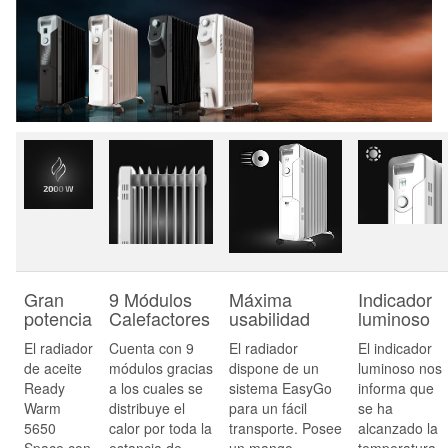
Gran
9 Módulos
Máxima
Indicador
potencia
Calefactores
usabilidad
luminoso
El radiador
Cuenta con
9
El radiador
El
indicador
de aceite
módulos
gracias
dispone de un
luminoso
nos
Ready
a los cuales se
sistema EasyGo
informa que
Warm
distribuye el
para un
fácil
se ha
5650
calor por toda la
transporte
. Posee
alcanzado la
Space con
estancia de
un mango
temperatura