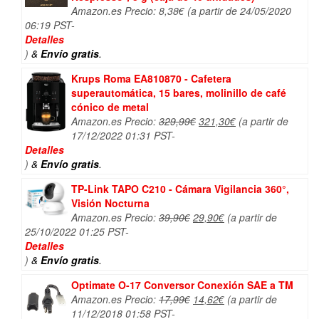
Amazon.es Precio:
8,38
€
(a partir de 24/05/2020
06:19 PST-
Detalles
)
&
Envío gratis
.
Krups Roma EA810870 - Cafetera
superautomática, 15 bares, molinillo de café
cónico de metal
El
El
Amazon.es Precio:
329,99
€
321,30
€
(a partir de
precio
precio
17/12/2022 01:31 PST-
original
actual
Detalles
era:
es:
)
&
Envío gratis
.
329,99€.
321,30€.
TP-Link TAPO C210 - Cámara Vigilancia 360°,
Visión Nocturna
El
El
Amazon.es Precio:
39,90
€
29,90
€
(a partir de
precio
precio
25/10/2022 01:25 PST-
original
actual
Detalles
era:
es:
)
&
Envío gratis
.
39,90€.
29,90€.
Optimate O-17 Conversor Conexión SAE a TM
El
El
Amazon.es Precio:
17,99
€
14,62
€
(a partir de
precio
precio
11/12/2018 01:58 PST-