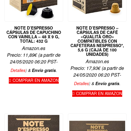
NOTE D’ESPRESSO
NOTE D’ESPRESSO –
CÁPSULAS DE CAPUCHINO
CÁPSULAS DE CAFÉ
CON VAINILLA – 48 X 9 G,
«QUALITÀ ORO»
TOTAL: 432 G
COMPATIBLES CON
CAFETERAS NESPRESSO*,
Amazon.es
5,6 G (CAJA DE 100
UNIDADES)
Precio:
11,89
€
(a partir de
Amazon.es
24/05/2020 06:20 PST-
Precio:
17,93
€
(a partir de
Detalles
)
&
Envío gratis
.
24/05/2020 06:20 PST-
COMPRAR EN AMAZON
Detalles
)
&
Envío gratis
.
COMPRAR EN AMAZON