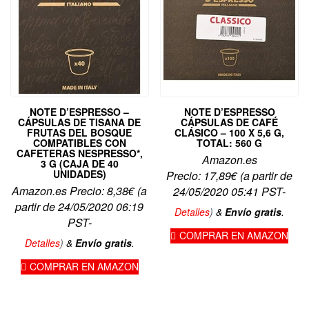
NOTE D’ESPRESSO –
NOTE D’ESPRESSO
CÁPSULAS DE TISANA DE
CÁPSULAS DE CAFÉ
FRUTAS DEL BOSQUE
CLÁSICO – 100 X 5,6 G,
COMPATIBLES CON
TOTAL: 560 G
CAFETERAS NESPRESSO*,
Amazon.es
3 G (CAJA DE 40
UNIDADES)
Precio:
17,89
€
(a partir de
Amazon.es Precio:
8,38
€
(a
24/05/2020 05:41 PST-
partir de 24/05/2020 06:19
Detalles
)
&
Envío gratis
.
PST-
COMPRAR EN AMAZON
Detalles
)
&
Envío gratis
.
COMPRAR EN AMAZON