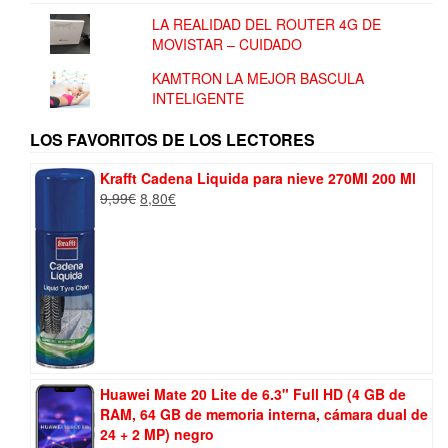
LA REALIDAD DEL ROUTER 4G DE
MOVISTAR – CUIDADO
KAMTRON LA MEJOR BASCULA
INTELIGENTE
LOS FAVORITOS DE LOS LECTORES
Krafft Cadena Liquida para nieve 270Ml 200 Ml
El
El
9,99
€
8,80
€
precio
precio
original
actual
era:
es:
9,99€.
8,80€.
Huawei Mate 20 Lite de 6.3" Full HD (4 GB de
RAM, 64 GB de memoria interna, cámara dual de
24 + 2 MP) negro