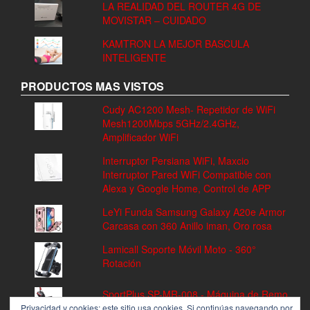
LA REALIDAD DEL ROUTER 4G DE
MOVISTAR – CUIDADO
KAMTRON LA MEJOR BASCULA
INTELIGENTE
PRODUCTOS MAS VISTOS
Cudy AC1200 Mesh- Repetidor de WiFi
Mesh1200Mbps 5GHz/2.4GHz,
Amplificador WiFi
Interruptor Persiana WiFi, Maxcio
Interruptor Pared WiFi Compatible con
Alexa y Google Home, Control de APP
LeYi Funda Samsung Galaxy A20e Armor
Carcasa con 360 Anillo iman, Oro rosa
Lamicall Soporte Móvil Moto - 360°
Rotación
SportPlus SP-MR-008 - Máquina de Remo
Fitness, Volante de Inercia de 8 kg, 8
Privacidad y cookies: este sitio usa cookies. Si continúas navegando por