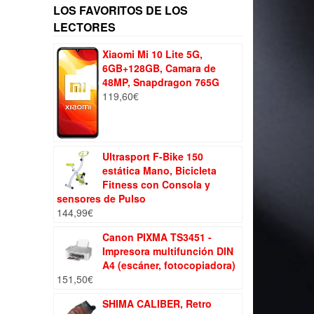
LOS FAVORITOS DE LOS
LECTORES
Xiaomi Mi 10 Lite 5G,
6GB+128GB, Camara de
48MP, Snapdragon 765G
119,60
€
Ultrasport F-Bike 150
estática Mano, Bicicleta
Fitness con Consola y
sensores de Pulso
144,99
€
Canon PIXMA TS3451 -
Impresora multifunción DIN
A4 (escáner, fotocopiadora)
151,50
€
SHIMA CALIBER, Retro