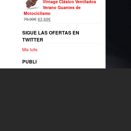
Vintage Clásico Ventilados
Verano Guantes de
Motociclismo
El
El
79,99
€
63,69
€
precio
precio
original
actual
SIGUE LAS OFERTAS EN
era:
es:
TWITTER
79,99€.
63,69€.
Mis tuits
PUBLI