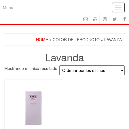
Skip
Menu
Toggl
to
navig
the
content
HOME
» COLOR DEL PRODUCTO » LAVANDA
Lavanda
Mostrando el único resultado