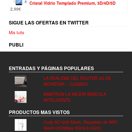
Cristal Vidrio Templado Premium, 3D/4D/5D
2,99
€
SIGUE LAS OFERTAS EN TWITTER
Mis tuits
PUBLI
ENTRADAS Y PÁGINAS POPULARES
LA REALIDAD DEL ROUTER 4G DE
MOVISTAR – CUIDADO
KAMTRON LA MEJOR BASCULA
INTELIGENTE
PRODUCTOS MAS VISTOS
Cudy AC1200 Mesh- Repetidor de WiFi
Mesh1200Mbps 5GHz/2.4GHz,