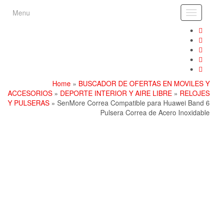
Skip
Menu
Toggle
to
navigati
the
content
Home
»
BUSCADOR DE OFERTAS EN MOVILES Y
ACCESORIOS
»
DEPORTE INTERIOR Y AIRE LIBRE
»
RELOJES
Y PULSERAS
» SenMore Correa Compatible para Huawei Band 6
Pulsera Correa de Acero Inoxidable