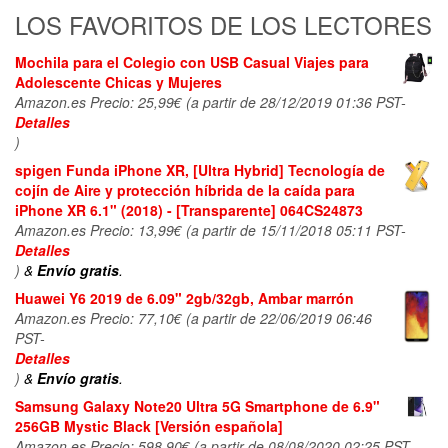
LOS FAVORITOS DE LOS LECTORES
Mochila para el Colegio con USB Casual Viajes para
Adolescente Chicas y Mujeres
Amazon.es Precio:
25,99
€
(a partir de 28/12/2019 01:36 PST-
Detalles
)
spigen Funda iPhone XR, [Ultra Hybrid] Tecnología de
cojín de Aire y protección híbrida de la caída para
iPhone XR 6.1" (2018) - [Transparente] 064CS24873
Amazon.es Precio:
13,99
€
(a partir de 15/11/2018 05:11 PST-
Detalles
)
&
Envío gratis
.
Huawei Y6 2019 de 6.09" 2gb/32gb, Ambar marrón
Amazon.es Precio:
77,10
€
(a partir de 22/06/2019 06:46
PST-
Detalles
)
&
Envío gratis
.
Samsung Galaxy Note20 Ultra 5G Smartphone de 6.9"
256GB Mystic Black [Versión española]
Amazon.es Precio:
598,90
€
(a partir de 08/08/2020 02:25 PST-