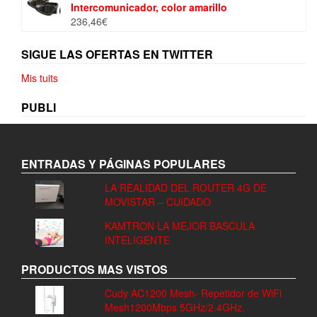
Intercomunicador, color amarillo
236,46
€
SIGUE LAS OFERTAS EN TWITTER
Mis tuits
PUBLI
ENTRADAS Y PÁGINAS POPULARES
LA REALIDAD DEL ROUTER 4G DE
MOVISTAR – CUIDADO
KAMTRON LA MEJOR BASCULA
INTELIGENTE
PRODUCTOS MAS VISTOS
Cudy AC1200 Mesh- Repetidor de WiFi
Mesh1200Mbps 5GHz/2.4GHz,