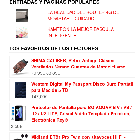
ENTRADAS Y PÁGINAS POPULARES
LA REALIDAD DEL ROUTER 4G DE
MOVISTAR – CUIDADO
KAMTRON LA MEJOR BASCULA
INTELIGENTE
LOS FAVORITOS DE LOS LECTORES
SHIMA CALIBER, Retro Vintage Clásico
Ventilados Verano Guantes de Motociclismo
El
El
79,99
€
63,69
€
precio
precio
Western Digital My Passport Disco Duro Portátil
original
actual
para Mac de 5 TB
era:
es:
147,00
€
79,99€.
63,69€.
Protector de Pantalla para BQ AQUARIS V / VS /
U2 / U2 LITE, Cristal Vidrio Templado Premium,
Electrónica Rey®
2,50
€
Midland BTX1 Pro Twin con altavoces HI FI -