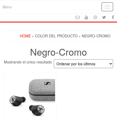
Skip
Menu
Toggl
to
navig
the
content
HOME
» COLOR DEL PRODUCTO » NEGRO-CROMO
Negro-Cromo
Mostrando el único resultado