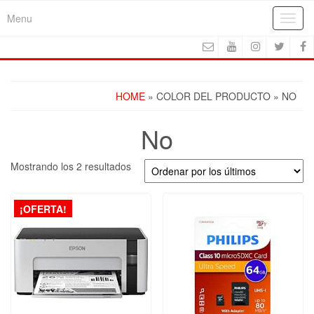
Skip
Menu
Toggl
to
navig
the
content
HOME
» COLOR DEL PRODUCTO » NO
No
Ordenado
Mostrando los 2 resultados
por
los
últimos
¡OFERTA!