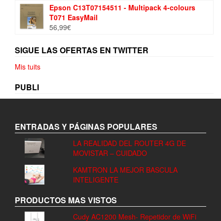
Epson C13T07154511 - Multipack 4-colours
T071 EasyMail
56,99
€
SIGUE LAS OFERTAS EN TWITTER
Mis tuits
PUBLI
ENTRADAS Y PÁGINAS POPULARES
LA REALIDAD DEL ROUTER 4G DE
MOVISTAR – CUIDADO
KAMTRON LA MEJOR BASCULA
INTELIGENTE
PRODUCTOS MAS VISTOS
Cudy AC1200 Mesh- Repetidor de WiFi