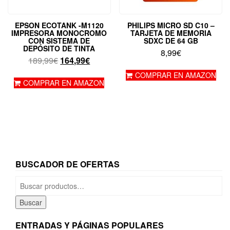
EPSON ECOTANK -M1120
PHILIPS MICRO SD C10 –
IMPRESORA MONOCROMO
TARJETA DE MEMORIA
CON SISTEMA DE
SDXC DE 64 GB
DEPÓSITO DE TINTA
8,99
€
El
El
189,99
€
164,99
€
precio
precio
COMPRAR EN AMAZON
original
actual
COMPRAR EN AMAZON
era:
es:
189,99€.
164,99€.
BUSCADOR DE OFERTAS
Buscar
por:
Buscar
ENTRADAS Y PÁGINAS POPULARES