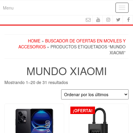
Skip
Menu
Toggl
to
navig
the
content
HOME
»
BUSCADOR DE OFERTAS EN MOVILES Y
ACCESORIOS
» PRODUCTOS ETIQUETADOS “MUNDO
XIAOMI”
MUNDO XIAOMI
Ordenado
Mostrando 1–20 de 31 resultados
por
los
últimos
¡OFERTA!