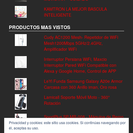
KAMTRON LA MEJOR BASCULA
INTELIGENTE
PRODUCTOS MAS VISTOS
Cudy AC1200 Mesh- Repetidor de WiFi
Mesh1200Mbps 5GHz/2.4GHz,
Amplificador WiFi
Interruptor Persiana WiFi, Maxcio
Interruptor Pared WiFi Compatible con
Alexa y Google Home, Control de APP
LeYi Funda Samsung Galaxy A20e Armor
Carcasa con 360 Anillo iman, Oro rosa
Lamicall Soporte Móvil Moto - 360°
Rotación
SportPlus SP-MR-008 - Máquina de Remo
Fitness, Volante de Inercia de 8 kg, 8
Privacidad y cookies: este sitio usa cookies. Si continúas navegando por
él, aceptas su uso.
Niveles de Resistencia