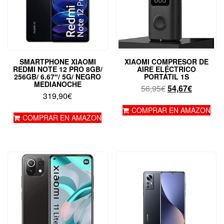
SMARTPHONE XIAOMI
XIAOMI COMPRESOR DE
REDMI NOTE 12 PRO 8GB/
AIRE ELÉCTRICO
256GB/ 6.67″/ 5G/ NEGRO
PORTÁTIL 1S
MEDIANOCHE
El
El
56,95
€
54,67
€
319,90
€
precio
precio
original
actual
COMPRAR EN AMAZON
COMPRAR EN AMAZON
era:
es:
56,95€.
54,67€.