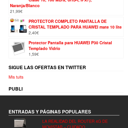
Naranja/Blanco
21,99
€
PROTECTOR COMPLETO PANTALLA DE
CRISTAL TEMPLADO PARA HUAWEI mate 10 lite
2,40
€
Protector Pantalla para HUAWEI P30 Cristal
Templado Vidrio
1,59
€
SIGUE LAS OFERTAS EN TWITTER
Mis tuits
PUBLI
ENTRADAS Y PÁGINAS POPULARES
LA REALIDAD DEL ROUTER 4G DE
MOVISTAR – CUIDADO