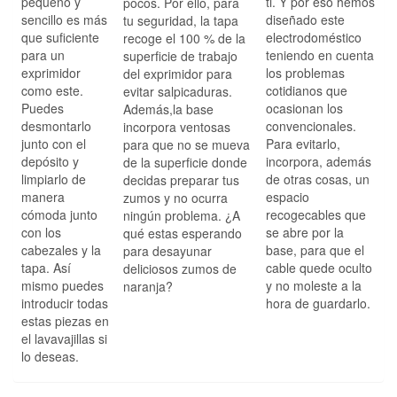
pequeño y
ti. Y por eso hemos
pocos. Por ello, para
sencillo es más
diseñado este
tu seguridad, la tapa
que suficiente
electrodoméstico
recoge el 100 % de la
para un
teniendo en cuenta
superficie de trabajo
exprimidor
los problemas
del exprimidor para
como este.
cotidianos que
evitar salpicaduras.
Puedes
ocasionan los
Además,la base
desmontarlo
convencionales.
incorpora ventosas
junto con el
Para evitarlo,
para que no se mueva
depósito y
incorpora, además
de la superficie donde
limpiarlo de
de otras cosas, un
decidas preparar tus
manera
espacio
zumos y no ocurra
cómoda junto
recogecables que
ningún problema. ¿A
con los
se abre por la
qué estas esperando
cabezales y la
base, para que el
para desayunar
tapa. Así
cable quede oculto
deliciosos zumos de
mismo puedes
y no moleste a la
naranja?
introducir todas
hora de guardarlo.
estas piezas en
el lavavajillas si
lo deseas.