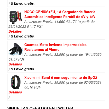
)
&
Envío gratis
.
NOCO GENIUS1EU, 1A Cargador de Batería
Automático Inteligente Portátil de 6V y 12V
El
El
Amazon.es Precio:
44,96
€
43,17
€
(a partir de
precio
precio
29/01/2022 01:17 PST-
original
actual
Detalles
era:
es:
)
&
Envío gratis
.
44,96€.
43,17€.
Guantes Moto Invierno Impermeables
Resistentes al Viento
Amazon.es Precio:
32,99
€
(a partir de 19/11/2020
01:57 PST-
Detalles
)
&
Envío gratis
.
Xiaomi mi Band 6 con seguimiento de SpO2
Amazon.es Precio:
39,95
€
(a partir de 07/05/2021
00:10 PST-
Detalles
)
SIGUE LAS OFERTAS EN TWITTER