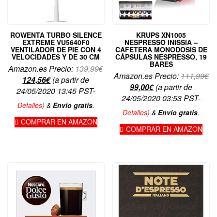
ROWENTA TURBO SILENCE
KRUPS XN1005
EXTREME VU5640F0
NESPRESSO INISSIA –
VENTILADOR DE PIE CON 4
CAFETERA MONODOSIS DE
VELOCIDADES Y DE 30 CM
CÁPSULAS NESPRESSO, 19
BARES
El
Amazon.es Precio:
139,99
€
El
Amazon.es Precio:
111,99
€
El
precio
124,56
€
(a partir de
El
pr
99,00
€
(a partir de
precio
original
24/05/2020 13:45 PST-
precio
or
24/05/2020 03:53 PST-
actual
era:
Detalles
)
&
Envío gratis
.
actual
er
es:
139,99€.
Detalles
)
&
Envío gratis
.
es:
11
COMPRAR EN AMAZON
124,56€.
COMPRAR EN AMAZON
99,00€.