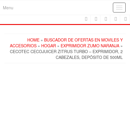
Skip
Menu
Toggl
to
navig
the
content
HOME
»
BUSCADOR DE OFERTAS EN MOVILES Y
ACCESORIOS
»
HOGAR
»
EXPRIMIDOR ZUMO NARANJA
»
CECOTEC CECOJUICER ZITRUS TURBO – EXPRIMIDOR, 2
CABEZALES, DEPÓSITO DE 500ML