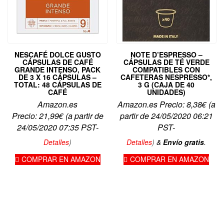
NESCAFÉ DOLCE GUSTO
NOTE D’ESPRESSO –
CÁPSULAS DE CAFÉ
CÁPSULAS DE TÉ VERDE
GRANDE INTENSO, PACK
COMPATIBLES CON
DE 3 X 16 CÁPSULAS –
CAFETERAS NESPRESSO*,
TOTAL: 48 CÁPSULAS DE
3 G (CAJA DE 40
CAFÉ
UNIDADES)
Amazon.es
Amazon.es Precio:
8,38
€
(a
Precio:
21,99
€
(a partir de
partir de 24/05/2020 06:21
24/05/2020 07:35 PST-
PST-
Detalles
)
Detalles
)
&
Envío gratis
.
COMPRAR EN AMAZON
COMPRAR EN AMAZON