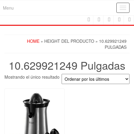
Skip
Menu
Toggl
to
navig
the
content
HOME
» HEIGHT DEL PRODUCTO » 10.629921249
PULGADAS
10.629921249 Pulgadas
Mostrando el único resultado