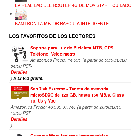
LA REALIDAD DEL ROUTER 4G DE MOVISTAR – CUIDADO
KAMTRON LA MEJOR BASCULA INTELIGENTE
LOS FAVORITOS DE LOS LECTORES
Soporte para Luz de Bicicleta MTB, GPS,
Teléfono, Velocímetro
Amazon.es Precio:
14,99
€
(a partir de 09/03/2020
04:58 PST-
Detalles
)
&
Envío gratis
.
SanDisk Extreme - Tarjeta de memoria
microSDXC de 128 GB, hasta 160 MB/s, Class
10, U3 y V30
El
El
Amazon.es Precio:
46,99
€
37,74
€
(a partir de 20/08/2019
precio
precio
13:55 PST-
original
actual
Detalles
era:
es:
)
46,99€.
37,74€.
Guantes Moto Invierno Impermeables