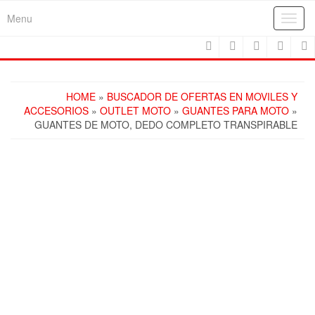
Skip
Menu
Toggl
to
navig
the
content
HOME
»
BUSCADOR DE OFERTAS EN MOVILES Y
ACCESORIOS
»
OUTLET MOTO
»
GUANTES PARA MOTO
»
GUANTES DE MOTO, DEDO COMPLETO TRANSPIRABLE