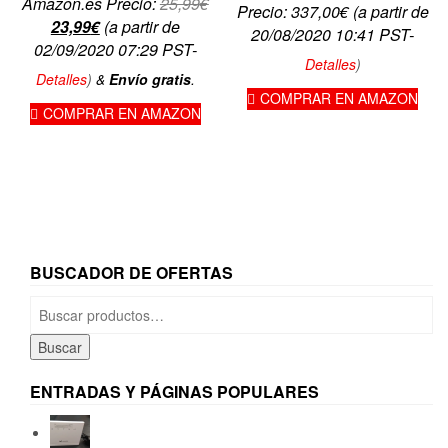
El
Amazon.es Precio:
25,99
€
Precio:
337,00
€
(a partir de
El
precio
23,99
€
(a partir de
20/08/2020 10:41 PST-
precio
original
02/09/2020 07:29 PST-
Detalles
)
actual
era:
Detalles
)
&
Envío gratis
.
es:
25,99€.
COMPRAR EN AMAZON
COMPRAR EN AMAZON
23,99€.
BUSCADOR DE OFERTAS
Buscar
por:
Buscar
ENTRADAS Y PÁGINAS POPULARES