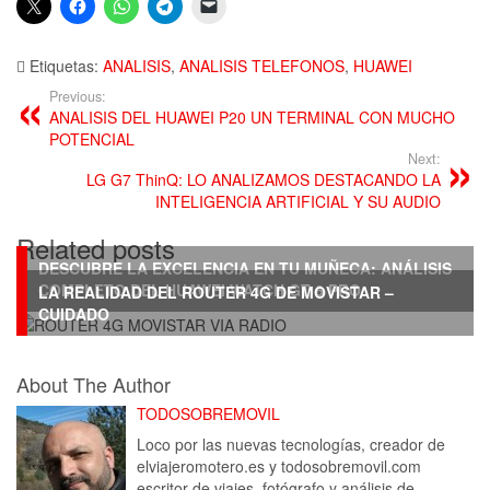
Etiquetas:
ANALISIS
,
ANALISIS TELEFONOS
,
HUAWEI
Previous:
ANALISIS DEL HUAWEI P20 UN TERMINAL CON MUCHO
POTENCIAL
Next:
LG G7 ThinQ: LO ANALIZAMOS DESTACANDO LA
INTELIGENCIA ARTIFICIAL Y SU AUDIO
Related posts
DESCUBRE LA EXCELENCIA EN TU MUÑECA: ANÁLISIS
COMPLETO DEL HUAWEI WATCH GT 6 PRO
LA REALIDAD DEL ROUTER 4G DE MOVISTAR –
CUIDADO
About The Author
TODOSOBREMOVIL
Loco por las nuevas tecnologías, creador de
elviajeromotero.es y todosobremovil.com
escritor de viajes, fotógrafo y análisis de