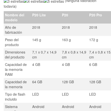
(Ninguna valoración
todavía)
Nombre del
P20 Lite
P20
P20 Pro
modelo
Año de
2018
2018
2018
fabricación
Peso del
145 g
163 g
172 g
producto
Dimensiones
7,1 x 0,7 x 14,9
7,8 x 0,8 x 14,9
7,4 x 0,8 x 15
del producto
cm
cm
cm
Capacidad de
4 GB
4 GB
6 GB
la memoria
RAM
Capacidad de
64 GB
128 GB
128 GB
la memoria
Tipo de flash
LED
LED
LED
incluido
Sistema
Android
Android
Android