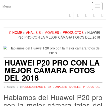
Skip
Menu
Toggl
to
navig
the
content
HOME
»
ANALISIS
»
MOVILES
»
PRODUCTOS
» HUAWEI
P20 PRO CON LA MEJOR CÁMARA FOTOS DEL 2018
HUAWEI P20 PRO CON LA
MEJOR CÁMARA FOTOS
DEL 2018
15/05/2018
TODOSOBREMOVIL
2
ANALISIS
,
MOVILES
,
PRODUCTOS
,
Hablamos del Huawei P20 pro
con la mejor cámara fotos del