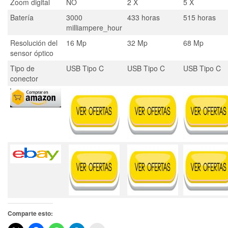
Zoom digital
NO
2 X
5 X
Batería
3000
433 horas
515 horas
milliampere_hour
Resolución del
16 Mp
32 Mp
68 Mp
sensor óptico
Tipo de
USB Tipo C
USB Tipo C
USB Tipo C
conector
Comparte esto: