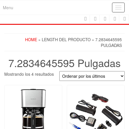
Skip
Menu
Toggl
to
navig
the
content
HOME
» LENGTH DEL PRODUCTO » 7.2834645595
PULGADAS
7.2834645595 Pulgadas
Ordenado
Mostrando los 4 resultados
por
los
últimos