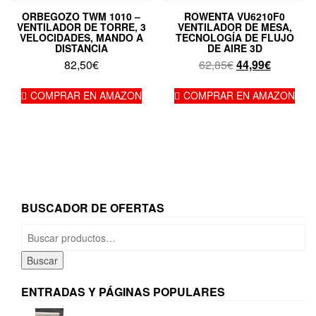
ORBEGOZO TWM 1010 –
ROWENTA VU6210F0
VENTILADOR DE TORRE, 3
VENTILADOR DE MESA,
VELOCIDADES, MANDO A
TECNOLOGÍA DE FLUJO
DISTANCIA
DE AIRE 3D
El
El
82,50
€
62,85
€
44,99
€
precio
precio
original
actual
COMPRAR EN AMAZON
COMPRAR EN AMAZON
era:
es:
62,85€.
44,99€.
BUSCADOR DE OFERTAS
Buscar
por:
Buscar
ENTRADAS Y PÁGINAS POPULARES