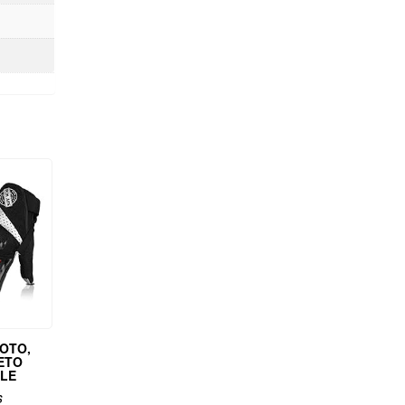
OTO,
ETO
LE
s