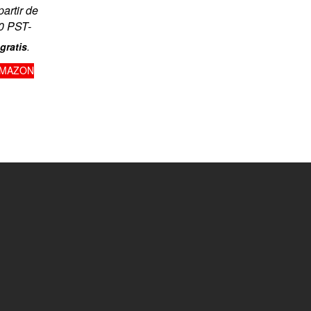
partir de
0 PST-
gratis
.
AMAZON