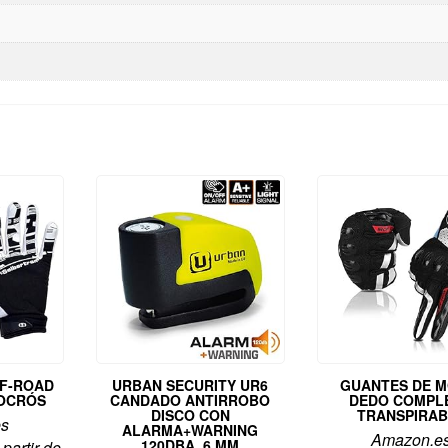
FF-ROAD
URBAN SECURITY UR6
GUANTES DE M
OCRÓS
CANDADO ANTIRROBO
DEDO COMPL
DISCO CON
TRANSPIRAB
es
ALARMA+WARNING
Amazon.e
120DBA, 6 MM
 partir de