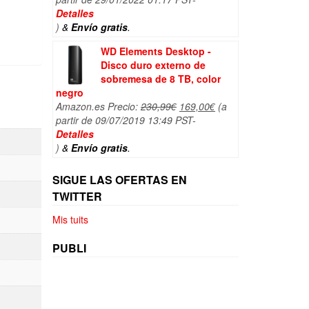
original
actual
Detalles
era:
es:
)
&
Envío gratis
.
44,96€.
43,17€.
WD Elements Desktop -
Disco duro externo de
sobremesa de 8 TB, color
negro
El
El
Amazon.es Precio:
230,99
€
169,00
€
(a
precio
precio
partir de 09/07/2019 13:49 PST-
original
actual
Detalles
era:
es:
)
&
Envío gratis
.
230,99€.
169,00€.
SIGUE LAS OFERTAS EN
TWITTER
Mis tuits
PUBLI