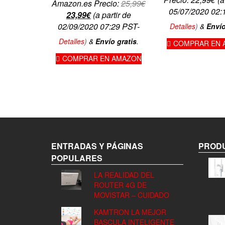
Amazon.es Precio:
25,99
€
05/07/2020 02:
El
El
23,99
€
(a partir de
precio
precio
02/09/2020 07:29 PST-
Detalles
)
&
Envío
original
actual
Detalles
)
&
Envío gratis
.
COMPRAR EN 
era:
es:
COMPRAR EN AMAZON
25,99€.
23,99€.
ENTRADAS Y PÁGINAS
PRODU
POPULARES
LA REALIDAD DEL
ROUTER 4G DE
MOVISTAR – CUIDADO
KAMTRON LA MEJOR
BASCULA INTELIGENTE