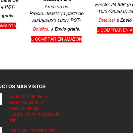
Precio:
24,99
€
(a 
Amazon.es
14 PST-
10/07/2020 07:2
Precio:
49,91
€
(a partir de
 gratis
.
20/08/2020 10:37 PST-
Detalles
)
&
Envío 
AMAZON
Detalles
)
&
Envío gratis
.
COMPRAR EN 
COMPRAR EN AMAZON
CTOS MAS VISTOS
Cudy AC1200 Mesh-
Repetidor de WiFi
Mesh1200Mbps
5GHz/2.4GHz, Amplificador
WiFi
Interruptor Persiana WiFi,