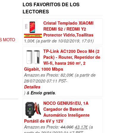
LOS FAVORITOS DE LOS
LECTORES
Cristal Templado XIAOMI
REDMI S2 / REDMI Y2
Protector Vidrio,Toallitas
S MOTO
1,00
€
(a partir de 10/02/2019, 17:01)
TP-Link AC1200 Deco M4 (2
Pack) - Router, Repetidor de
Wi-fi, hasta 260 m², 2
Gigabit, 1000 Mbps
Amazon.es Precio:
82,09
€
(a partir de
28/07/2020 07:11 PST-
Detalles
)
&
Envío gratis
.
NOCO GENIUS1EU, 1A
Cargador de Batería
Automático Inteligente
Portátil de 6V y 12V
El
El
Amazon.es Precio:
44,96
€
43,17
€
(a
precio
precio
partir de 29/01/2022 01:17 PST-