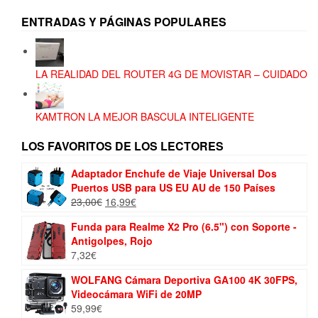
ENTRADAS Y PÁGINAS POPULARES
LA REALIDAD DEL ROUTER 4G DE MOVISTAR – CUIDADO
KAMTRON LA MEJOR BASCULA INTELIGENTE
LOS FAVORITOS DE LOS LECTORES
Adaptador Enchufe de Viaje Universal Dos
Puertos USB para US EU AU de 150 Países
El
El
23,00
€
16,99
€
precio
precio
Funda para Realme X2 Pro (6.5") con Soporte -
original
actual
Antigolpes, Rojo
era:
es:
7,32
€
23,00€.
16,99€.
WOLFANG Cámara Deportiva GA100 4K 30FPS,
Videocámara WiFi de 20MP
59,99
€