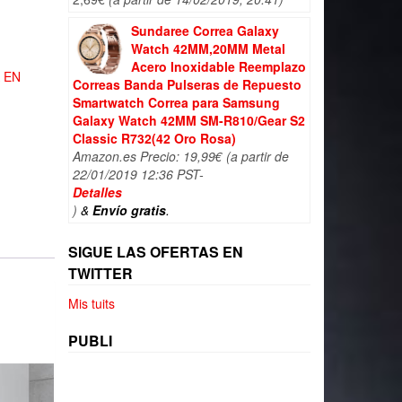
Sundaree Correa Galaxy
Watch 42MM,20MM Metal
Acero Inoxidable Reemplazo
 EN
Correas Banda Pulseras de Repuesto
Smartwatch Correa para Samsung
Galaxy Watch 42MM SM-R810/Gear S2
Classic R732(42 Oro Rosa)
Amazon.es Precio:
19,99
€
(a partir de
22/01/2019 12:36 PST-
Detalles
)
&
Envío gratis
.
SIGUE LAS OFERTAS EN
TWITTER
Mis tuits
PUBLI