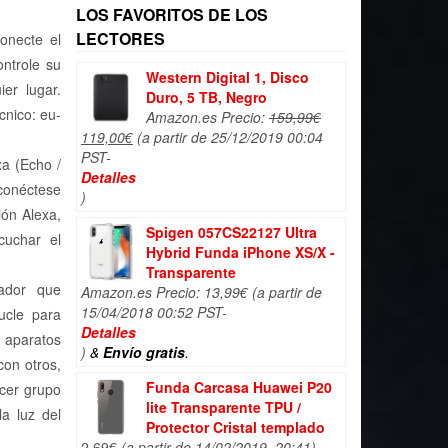
LOS FAVORITOS DE LOS
LECTORES
onecte el
ontrole su
Western Digital 1, Disco
er lugar.
Duro, 5 TB, Negro
cnico: eu-
Amazon.es Precio:
159,99
€
El
El
119,00
€
(a partir de 25/12/2019 00:04
precio
precio
PST-
a (Echo /
original
actual
Detalles
conéctese
era:
es:
)
ción Alexa,
159,99€.
119,00€.
Spigen 057CS22127 Ultra
cuchar el
Hybrid Funda iPhone XS/X -
Transparente
ador que
Amazon.es Precio:
13,99
€
(a partir de
15/04/2018 00:52 PST-
ucle para
Detalles
 aparatos
)
&
Envío gratis
.
con otros,
Funda Carcasa Huawei P20
lecer grupo
lite Transparente TPU /
la luz del
Protector Cristal templado
2,69
€
(a partir de 14/02/2019, 20:41)