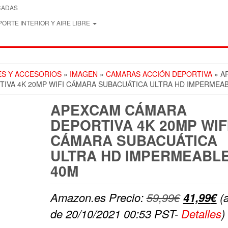
CADAS
ORTE INTERIOR Y AIRE LIBRE
ES Y ACCESORIOS
»
IMAGEN
»
CAMARAS ACCIÓN DEPORTIVA
» A
IVA 4K 20MP WIFI CÁMARA SUBACUÁTICA ULTRA HD IMPERMEA
APEXCAM CÁMARA
DEPORTIVA 4K 20MP WIF
CÁMARA SUBACUÁTICA
ULTRA HD IMPERMEABL
40M
El
El
Amazon.es Precio:
59,99
€
41,99
€
(a
precio
pr
de 20/10/2021 00:53 PST-
Detalles
)