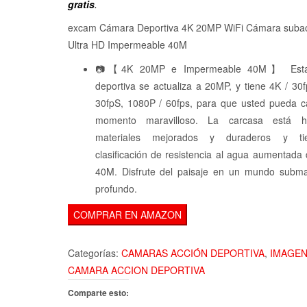
original
ac
gratis
.
era:
es
excam Cámara Deportiva 4K 20MP WiFi Cámara subac
59,99€.
41
Ultra HD Impermeable 40M
📷【4K 20MP e Impermeable 40M】 Esta
deportiva se actualiza a 20MP, y tiene 4K / 30f
30fpS, 1080P / 60fps, para que usted pueda ca
momento maravilloso. La carcasa está 
materiales mejorados y duraderos y t
clasificación de resistencia al agua aumentad
40M. Disfrute del paisaje en un mundo subm
profundo.
COMPRAR EN AMAZON
Categorías:
CAMARAS ACCIÓN DEPORTIVA
,
IMAGE
CAMARA ACCION DEPORTIVA
Comparte esto: