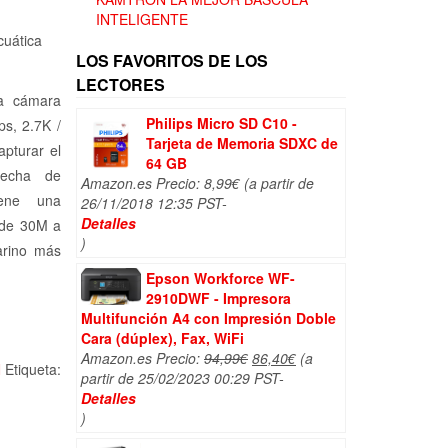
tual
INTELIGENTE
:
uática
,99€.
LOS FAVORITOS DE LOS
LECTORES
 cámara
Philips Micro SD C10 -
ps, 2.7K /
Tarjeta de Memoria SDXC de
pturar el
64 GB
hecha de
Amazon.es Precio:
8,99
€
(a partir de
iene una
26/11/2018 12:35 PST-
Detalles
a de 30M a
)
arino más
Epson Workforce WF-
2910DWF - Impresora
Multifunción A4 con Impresión Doble
Cara (dúplex), Fax, WiFi
El
El
Amazon.es Precio:
94,99
€
86,40
€
(a
N
Etiqueta:
precio
precio
partir de 25/02/2023 00:29 PST-
original
actual
Detalles
era:
es:
)
94,99€.
86,40€.