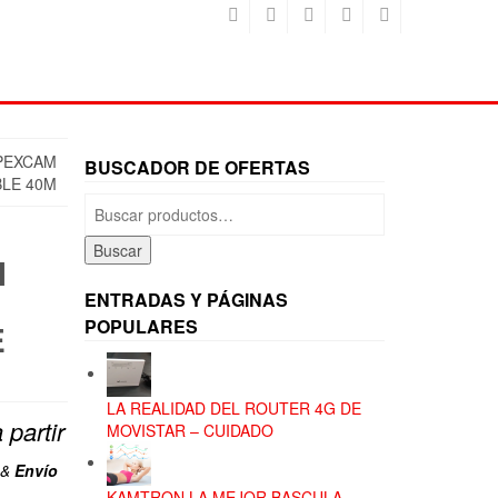
PEXCAM
BUSCADOR DE OFERTAS
BLE 40M
Buscar
por:
Buscar
I
ENTRADAS Y PÁGINAS
POPULARES
E
LA REALIDAD DEL ROUTER 4G DE
 partir
MOVISTAR – CUIDADO
ecio
&
Envío
KAMTRON LA MEJOR BASCULA