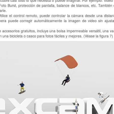
bre casi todo lo que necesita o puede imaginar. Por ejemplo: Video
Foto Burst, protección de pantalla, balance de blancos, etc. Tambié
arle.
ice el control remoto, puede controlar la cámara desde una distan
mera puede corregir automáticamente la imagen de video sin ajusta
ccesorios gratuitos, incluye una bolsa impermeable versátil, una va
na bicicleta o casco para fotos fáciles y mejores. (Véase la figura 7)