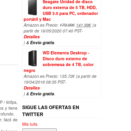
Seagate Unidad de disco
duro externa de 5 TB, HDD,
USB 3.0 para PC, ordenador
portátil y Mac
El
El
Amazon.es Precio:
179,99
€
141,99
€
(a
precio
precio
partir de 16/05/2020 07:40 PST-
original
actual
Detalles
era:
es:
)
&
Envío gratis
.
179,99€.
141,99€.
WD Elements Desktop -
Disco duro externo de
sobremesa de 4 TB, color
negro
Amazon.es Precio:
135,72
€
(a partir de
19/04/2018 08:35 PST-
Detalles
)
&
Envío gratis
.
 / 60fps,
SIGUE LAS OFERTAS EN
s y tiene
rofundo.
TWITTER
; fácil de
Mis tuits