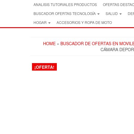
Skip
ANALISIS TUTORIALES PRODUCTOS
OFERTAS DESTA
to
BUSCADOR OFERTAS TECNOLOGÍA
SALUD
DEP
the
content
HOGAR
ACCESORIOS Y ROPA DE MOTO
HOME
»
BUSCADOR DE OFERTAS EN MOVIL
CÁMARA DEPORT
¡OFERTA!