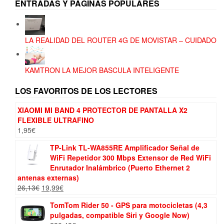
ENTRADAS Y PÁGINAS POPULARES
LA REALIDAD DEL ROUTER 4G DE MOVISTAR – CUIDADO
KAMTRON LA MEJOR BASCULA INTELIGENTE
LOS FAVORITOS DE LOS LECTORES
XIAOMI MI BAND 4 PROTECTOR DE PANTALLA X2
FLEXIBLE ULTRAFINO
1,95
€
TP-Link TL-WA855RE Amplificador Señal de
WiFi Repetidor 300 Mbps Extensor de Red WiFi
Enrutador Inalámbrico (Puerto Ethernet 2
antenas externas)
El
El
26,13
€
19,99
€
precio
precio
TomTom Rider 50 - GPS para motocicletas (4,3
original
actual
pulgadas, compatible Siri y Google Now)
era:
es: