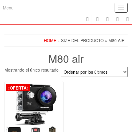
Skip
Menu
Toggl
to
navig
the
content
HOME
» SIZE DEL PRODUCTO » M80 AIR
M80 air
Mostrando el único resultado
¡OFERTA!