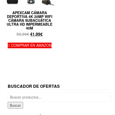
APEXCAM CÁMARA
DEPORTIVA 4K 20MP WIFI
CÁMARA SUBACUÁTICA
ULTRA HD IMPERMEABLE
40M
El
El
59,99
€
41,99
€
precio
precio
original
actual
COMPRAR EN AMAZON
era:
es:
59,99€.
41,99€.
BUSCADOR DE OFERTAS
Buscar
por:
Buscar