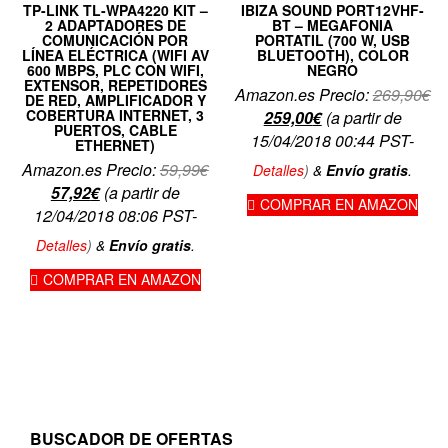
TP-LINK TL-WPA4220 KIT –
IBIZA SOUND PORT12VHF-
2 ADAPTADORES DE
BT – MEGAFONIA
COMUNICACIÓN POR
PORTATIL (700 W, USB
LÍNEA ELÉCTRICA (WIFI AV
BLUETOOTH), COLOR
600 MBPS, PLC CON WIFI,
NEGRO
EXTENSOR, REPETIDORES
El
Amazon.es Precio:
269,90
€
DE RED, AMPLIFICADOR Y
COBERTURA INTERNET, 3
El
pr
259,00
€
(a partir de
PUERTOS, CABLE
precio
or
15/04/2018 00:44 PST-
ETHERNET)
actual
er
El
Amazon.es Precio:
59,99
€
Detalles
)
&
Envío gratis
.
es:
26
El
precio
57,92
€
(a partir de
COMPRAR EN AMAZON
259,00€.
precio
original
12/04/2018 08:06 PST-
actual
era:
Detalles
)
&
Envío gratis
.
es:
59,99€.
COMPRAR EN AMAZON
57,92€.
BUSCADOR DE OFERTAS