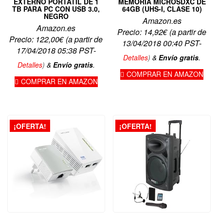
EXTERNO PORTÁTIL DE 1
MEMORIA MICROSDXC DE
TB PARA PC CON USB 3.0,
64GB (UHS-I, CLASE 10)
NEGRO
Amazon.es
Amazon.es
Precio:
14,92
€
(a partir de
Precio:
122,00
€
(a partir de
13/04/2018 00:40 PST-
17/04/2018 05:38 PST-
Detalles
)
&
Envío gratis
.
Detalles
)
&
Envío gratis
.
COMPRAR EN AMAZON
COMPRAR EN AMAZON
¡OFERTA!
¡OFERTA!