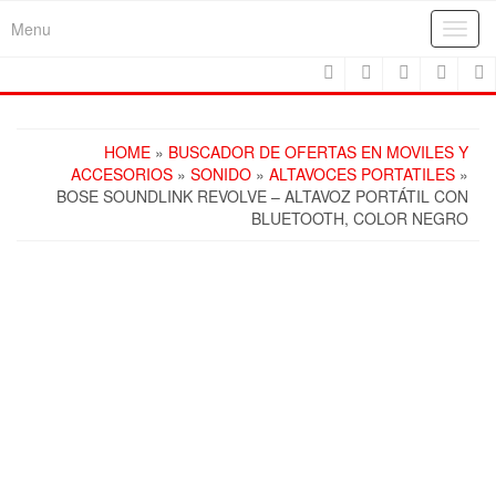
Skip
Menu
Toggl
to
navig
the
content
HOME
»
BUSCADOR DE OFERTAS EN MOVILES Y
ACCESORIOS
»
SONIDO
»
ALTAVOCES PORTATILES
»
BOSE SOUNDLINK REVOLVE – ALTAVOZ PORTÁTIL CON
BLUETOOTH, COLOR NEGRO