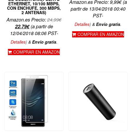
Amazon.es Precio:
9,99
€
(a
ETHERNET, 10/100 MBPS,
CON ENCHUFE, 300 MBPS,
partir de 13/04/2018 00:40
2 ANTENAS)
PST-
El
Amazon.es Precio:
24,99
€
Detalles
)
&
Envío gratis
.
El
precio
22,79
€
(a partir de
precio
original
12/04/2018 08:06 PST-
COMPRAR EN AMAZON
actual
era:
Detalles
)
&
Envío gratis
.
es:
24,99€.
COMPRAR EN AMAZON
22,79€.