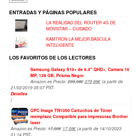
ENTRADAS Y PÁGINAS POPULARES
LA REALIDAD DEL ROUTER 4G DE
MOVISTAR – CUIDADO
KAMTRON LA MEJOR BASCULA
INTELIGENTE
LOS FAVORITOS DE LOS LECTORES
Samsung Galaxy S10+ de 6.4" QHD+, Camara 16
MP, 128 GB, Prisma Negro
El
El
Amazon.es Precio:
299,98
€
279,99
€
(a partir de
precio
precio
21/02/2019 05:07 PST-
original
actual
Detalles
era:
es:
)
299,98€.
279,99€.
GPC Image TN1050 Cartuchos de Tóner
reemplazo Compatible para impresoras Brother
laser
El
El
Amazon.es Precio:
17,99
€
17,09
€
(a partir de 14/10/2023
precio
precio
01:14 PST-