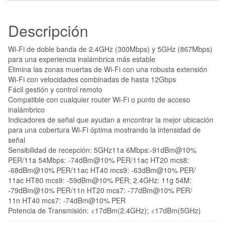
Descripción
Wi-Fi de doble banda de 2.4GHz (300Mbps) y 5GHz (867Mbps)
para una experiencia inalámbrica más estable
Elimina las zonas muertas de Wi-Fi con una robusta extensión
Wi-Fi con velocidades combinadas de hasta 12Gbps
Fácil gestión y control remoto
Compatible con cualquier router Wi-Fi o punto de acceso
inalámbrico
Indicadores de señal que ayudan a encontrar la mejor ubicación
para una cobertura Wi-Fi óptima mostrando la intensidad de
señal
Sensibilidad de recepción: 5GHz11a 6Mbps:-91dBm@10%
PER/11a 54Mbps: -74dBm@10% PER/11ac HT20 mcs8:
-68dBm@10% PER/11ac HT40 mcs9: -63dBm@10% PER/
11ac HT80 mcs9: -59dBm@10% PER; 2.4GHz: 11g 54M:
-79dBm@10% PER/11n HT20 mcs7: -77dBm@10% PER/
11n HT40 mcs7: -74dBm@10% PER
Potencia de Transmisión: <17dBm(2.4GHz); <17dBm(5GHz)