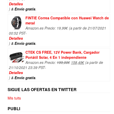
original
actual
Detalles
era:
es:
)
&
Envío gratis
.
17,99€.
17,09€.
FINTIE Correa Compatible con Huawei Watch de
metal
Amazon.es Precio:
19,99
€
(a partir de 21/07/2021
00:52 PST-
Detalles
)
&
Envío gratis
.
CTEK CS FREE, 12V Power Bank, Cargador
Portátil Solar, 4 En 1 independiente
El
El
Amazon.es Precio:
199,00
€
158,49
€
(a partir de
precio
precio
21/10/2021 23:39 PST-
original
actual
Detalles
era:
es:
)
&
Envío gratis
.
199,00€.
158,49€.
SIGUE LAS OFERTAS EN TWITTER
Mis tuits
PUBLI