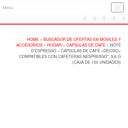
Skip
Menu
Toggl
to
navig
the
content
HOME
»
BUSCADOR DE OFERTAS EN MOVILES Y
ACCESORIOS
»
HOGAR
»
CAPSULAS DE CAFE
» NOTE
D’ESPRESSO – CÁPSULAS DE CAFÉ «DECISO»
COMPATIBLES CON CAFETERAS NESPRESSO*, 5,6 G
(CAJA DE 100 UNIDADES)