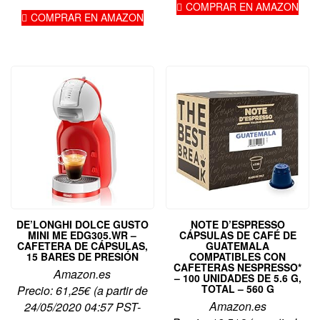
COMPRAR EN AMAZON
99,00€.
COMPRAR EN AMAZON
DE’LONGHI DOLCE GUSTO
NOTE D’ESPRESSO
MINI ME EDG305.WR –
CÁPSULAS DE CAFÉ DE
CAFETERA DE CÁPSULAS,
GUATEMALA
15 BARES DE PRESIÓN
COMPATIBLES CON
CAFETERAS NESPRESSO*
Amazon.es
– 100 UNIDADES DE 5.6 G,
TOTAL – 560 G
Precio:
61,25
€
(a partir de
Amazon.es
24/05/2020 04:57 PST-