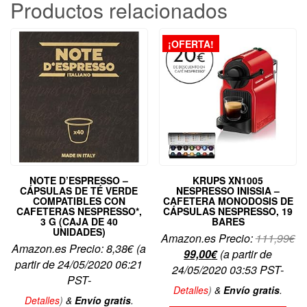
Productos relacionados
¡OFERTA!
NOTE D’ESPRESSO –
KRUPS XN1005
CÁPSULAS DE TÉ VERDE
NESPRESSO INISSIA –
COMPATIBLES CON
CAFETERA MONODOSIS DE
CAFETERAS NESPRESSO*,
CÁPSULAS NESPRESSO, 19
3 G (CAJA DE 40
BARES
UNIDADES)
El
Amazon.es Precio:
111,99
€
Amazon.es Precio:
8,38
€
(a
El
pr
99,00
€
(a partir de
partir de 24/05/2020 06:21
precio
or
24/05/2020 03:53 PST-
PST-
actual
er
Detalles
)
&
Envío gratis
.
es:
11
Detalles
)
&
Envío gratis
.