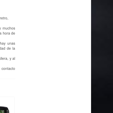
retro,
ay muchos
la hora de
 hay unas
dad de la
era, y al
 contacto