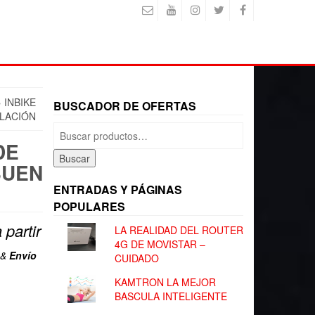
 INBIKE
BUSCADOR DE OFERTAS
ILACIÓN
Buscar
por:
DE
Buscar
BUEN
ENTRADAS Y PÁGINAS
POPULARES
 partir
LA REALIDAD DEL ROUTER
4G DE MOVISTAR –
ecio
&
Envío
CUIDADO
tual
KAMTRON LA MEJOR
:
BASCULA INTELIGENTE