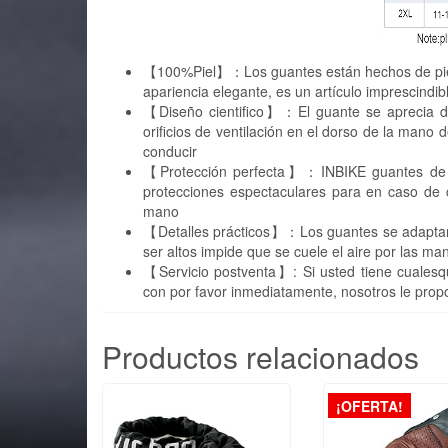
【100%Piel】：Los guantes están hechos de piel , 
apariencia elegante, es un artículo imprescindib
【Diseño cientifico】：El guante se aprecia d
orificios de ventilación en el dorso de la man
conducir
【Protección perfecta】：INBIKE guantes de mo
protecciones espectaculares para en caso de c
mano
【Detalles prácticos】：Los guantes se adaptan 
ser altos impide que se cuele el aire por las m
【Servicio postventa】: Si usted tiene cualesqu
con por favor inmediatamente, nosotros le propo
Productos relacionados
¡OFERTA!