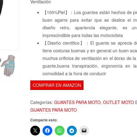
39,99€.
35
Ventilación
【100%Piel】：Los guantes están hechos de piel
buen agarre para evitar que se deslice el man
diseño retro, apariencia elegante, es un
imprescindible para todas las motociclista
【Diseño cientifico】：El guante se aprecia de
tiene costuras buenas y en general un buen ac
muchos orificios de ventilación en el dorso de l
guante,buena transpiración, ergonomía en 
comodidad a la hora de conducir
COMPRAR EN AMAZON
Categorías:
GUANTES PARA MOTO
,
OUTLET MOTO
E
GUANTES PARA MOTO
Comparte esto: