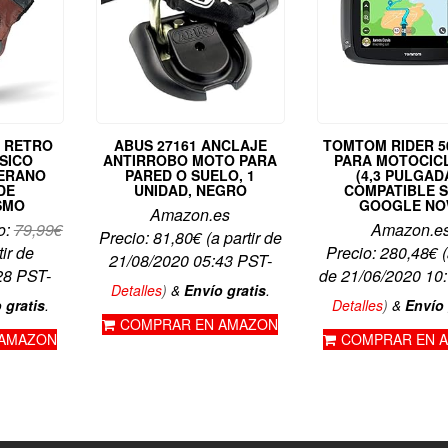
, RETRO
ABUS 27161 ANCLAJE
TOMTOM RIDER 5
SICO
ANTIRROBO MOTO PARA
PARA MOTOCIC
VERANO
PARED O SUELO, 1
(4,3 PULGAD
DE
UNIDAD, NEGRO
COMPATIBLE SI
SMO
GOOGLE NO
Amazon.es
o:
79,99
€
Amazon.e
Precio:
81,80
€
(a partir de
tir de
Precio:
280,48
€
(
21/08/2020 05:43 PST-
28 PST-
de 21/06/2020 10
Detalles
)
&
Envío gratis
.
 gratis
.
Detalles
)
&
Envío 
COMPRAR EN AMAZON
 AMAZON
COMPRAR EN 
.