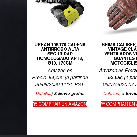
URBAN 10K170 CADENA
SHIMA CALIBER
ANTIRROBO ALTA
VINTAGE CLÁ
SEGURIDAD
VENTILADOS 
HOMOLOGADO ART3,
GUANTES 
Ø10, 170CM
MOTOCICLI
Amazon.es
Amazon.es Preci
El
El
Precio:
64,42
€
(a partir de
63,69
€
(a par
precio
precio
20/08/2020 11:21 PST-
05/07/2020 07:
original
actual
Detalles
)
&
Envío gratis
.
Detalles
)
&
Envío
era:
es:
COMPRAR EN AMAZON
COMPRAR EN
79,99€.
63,69€