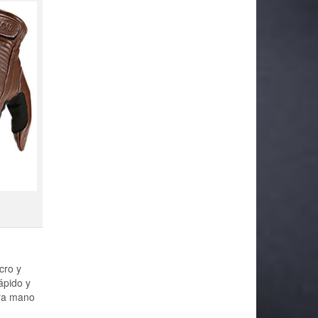
cro y
ápido y
tra mano