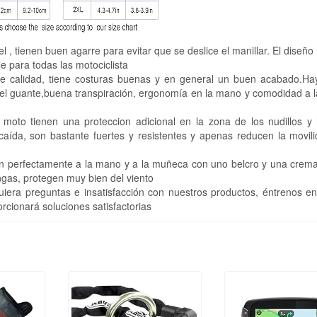
tienen buen agarre para evitar que se deslice el manillar. El diseño 
le para todas las motociclista
e calidad, tiene costuras buenas y en general un buen acabado.H
o del guante,buena transpiración, ergonomía en la mano y comodidad a 
to tienen una proteccion adicional en la zona de los nudillos y
aída, son bastante fuertes y resistentes y apenas reducen la movili
perfectamente a la mano y a la muñeca con uno belcro y una cremall
angas, protegen muy bien del viento
iera preguntas e insatisfacción con nuestros productos, éntrenos en
rcionará soluciones satisfactorias