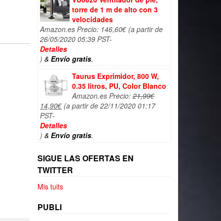
torre de 1 m de alto con 3
velocidades
Amazon.es Precio:
146,60
€
(a partir de
26/05/2020 05:39 PST-
Detalles
)
&
Envío gratis
.
Taurus Exprimidor, 800 W,
0.35 litros, PU, Color Blanco
Amazon.es Precio:
21,99
€
El
El
14,90
€
(a partir de 22/11/2020 01:17
precio
precio
PST-
original
actual
Detalles
era:
es:
)
&
Envío gratis
.
21,99€.
14,90€.
SIGUE LAS OFERTAS EN
TWITTER
Mis tuits
PUBLI