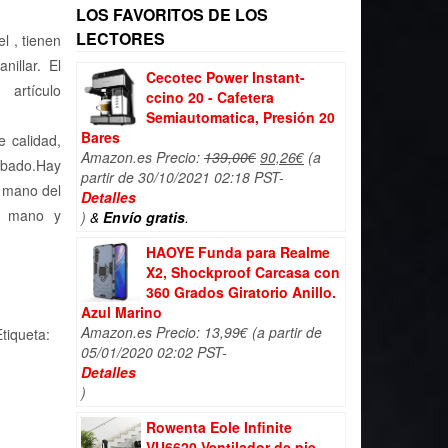
,99€.
LOS FAVORITOS DE LOS
LECTORES
 , tienen
illar. El
Cecotec Power Instant-
 artículo
ccino 20 - Cafetera
Semiautomatica, Presión 20
Bares
 calidad,
El
El
Amazon.es Precio:
139,00
€
90,26
€
(a
abado.Hay
precio
precio
partir de 30/10/2021 02:18 PST-
a mano del
original
actual
Detalles
la mano y
era:
es:
)
&
Envío gratis
.
139,00€.
90,26€.
HAOYE Funda para Realme
X2, Shockproof Carcasa con
360 Grados Giratorio Anillo.
Azul Marino
Amazon.es Precio:
13,99
€
(a partir de
tiqueta:
05/01/2020 02:02 PST-
Detalles
)
Rowenta Eole Infinite
VU6620 Ventilador de pie,