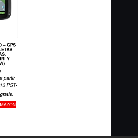
0 – GPS
LETAS
AS,
RI Y
W)
s
a partir
:13 PST-
gratis
.
AMAZON