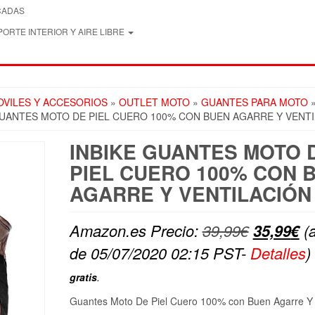
CADAS
ORTE INTERIOR Y AIRE LIBRE
VILES Y ACCESORIOS
»
OUTLET MOTO
»
GUANTES PARA MOTO
»
UANTES MOTO DE PIEL CUERO 100% CON BUEN AGARRE Y VENT
INBIKE GUANTES MOTO 
PIEL CUERO 100% CON 
AGARRE Y VENTILACIÓN
El
El
Amazon.es Precio:
39,99
€
35,99
€
(a
precio
pr
de 05/07/2020 02:15 PST-
Detalles
)
original
ac
gratis
.
era:
es
Guantes Moto De Piel Cuero 100% con Buen Agarre Y