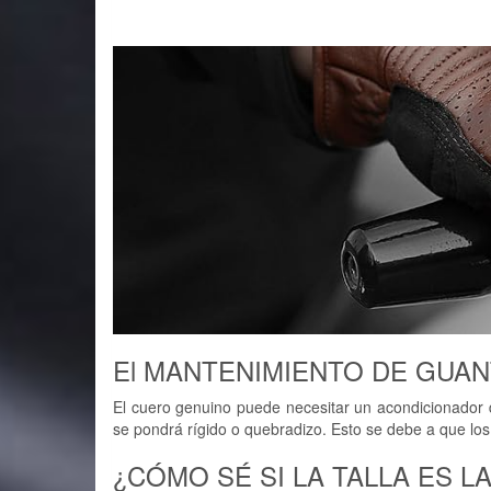
El MANTENIMIENTO DE GUA
El cuero genuino puede necesitar un acondicionador d
se pondrá rígido o quebradizo. Esto se debe a que los
¿CÓMO SÉ SI LA TALLA ES 