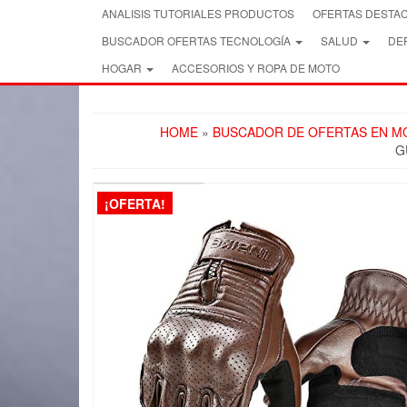
Skip
ANALISIS TUTORIALES PRODUCTOS
OFERTAS DESTA
to
BUSCADOR OFERTAS TECNOLOGÍA
SALUD
DEP
the
content
HOGAR
ACCESORIOS Y ROPA DE MOTO
HOME
»
BUSCADOR DE OFERTAS EN MO
G
FREE SHIPPING
¡OFERTA!