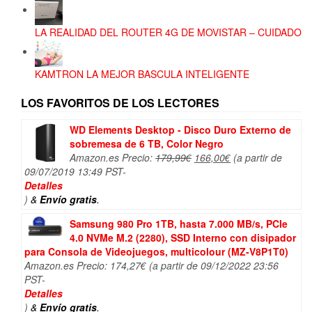
LA REALIDAD DEL ROUTER 4G DE MOVISTAR – CUIDADO
KAMTRON LA MEJOR BASCULA INTELIGENTE
LOS FAVORITOS DE LOS LECTORES
WD Elements Desktop - Disco Duro Externo de
sobremesa de 6 TB, Color Negro
El
El
Amazon.es Precio:
179,99
€
166,00
€
(a partir de
precio
precio
09/07/2019 13:49 PST-
original
actual
Detalles
era:
es:
)
&
Envío gratis
.
179,99€.
166,00€.
Samsung 980 Pro 1TB, hasta 7.000 MB/s, PCIe
4.0 NVMe M.2 (2280), SSD Interno con disipador
para Consola de Videojuegos, multicolour (MZ-V8P1T0)
Amazon.es Precio:
174,27
€
(a partir de 09/12/2022 23:56
PST-
Detalles
)
&
Envío gratis
.