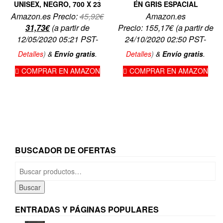
UNISEX, NEGRO, 700 X 23
EN GRIS ESPACIAL
El
Amazon.es Precio:
45,92
€
Amazon.es
El
precio
31,73
€
(a partir de
Precio:
155,17
€
(a partir de
precio
original
12/05/2020 05:21 PST-
24/10/2020 02:50 PST-
actual
era:
Detalles
)
&
Envío gratis
.
Detalles
)
&
Envío gratis
.
es:
45,92€.
COMPRAR EN AMAZON
COMPRAR EN AMAZON
31,73€.
BUSCADOR DE OFERTAS
Buscar
por:
Buscar
ENTRADAS Y PÁGINAS POPULARES