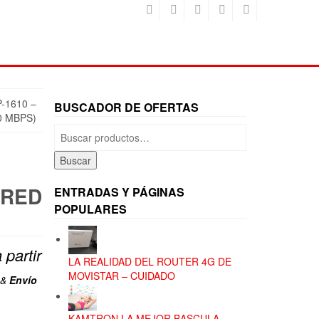
-1610 –
BUSCADOR DE OFERTAS
0 MBPS)
Buscar
por:
Buscar
 RED
ENTRADAS Y PÁGINAS
POPULARES
 partir
LA REALIDAD DEL ROUTER 4G DE
ecio
MOVISTAR – CUIDADO
&
Envío
tual
KAMTRON LA MEJOR BASCULA