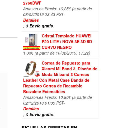
2760DWF
Amazon.es Precio:
16,25
€
(a partir de
08/02/2019 23:43 PST-
Detalles
)
&
Envío gratis
.
Cristal Templado HUAWEI
P20 LITE / NOVA 3E 3D 5D
CURVO NEGRO
1,00
€
(a partir de 10/02/2019, 17:22)
Correa de Repuesto para
Xiaomi Mi Band 3, Diseño de
Moda Mi band 3 Correas
Leather Con Metal Case Banda de
Repuesto Correa de Recambio
Brazalete Extensibles
Amazon.es Precio:
10,80
€
(a partir de
02/12/2018 01:05 PST-
Detalles
)
&
Envío gratis
.
SIGUE LAS OFERTAS EN