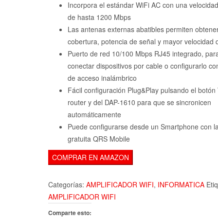
era:
es
Incorpora el estándar WiFi AC con una velocid
34,00€.
23
de hasta 1200 Mbps
Las antenas externas abatibles permiten obtene
cobertura, potencia de señal y mayor velocidad 
Puerto de red 10/100 Mbps RJ45 integrado, par
conectar dispositivos por cable o configurarlo c
de acceso inalámbrico
Fácil configuración Plug&Play pulsando el botón
router y del DAP-1610 para que se sincronicen
automáticamente
Puede configurarse desde un Smartphone con l
gratuita QRS Mobile
COMPRAR EN AMAZON
Categorías:
AMPLIFICADOR WIFI
,
INFORMATICA
Eti
AMPLIFICADOR WIFI
Comparte esto: