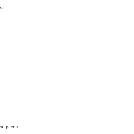
s.
ién puede