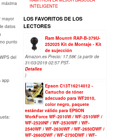
:
ad máxima
INTELIGENTE
,71€.
LOS FAVORITOS DE LOS
r mayor
LECTORES
de datos
a
Ram Mount® RAP-B-379U-
omo punto
252025 Kit de Montaje - Kit
de sujección
Amazon.es Precio:
17,58
€
(a partir de
 WPS del
31/03/2019 02:57 PST-
Detalles
)
a app
Epson C13T16214012 -
Cartucho de tóner
adecuado para WF2010,
color negro, paquete
estándar válido para EPSON
WorkForce WF-2010W / WF-2510WF /
queta:
WF-2520NF / WF-2530WF / WF-
2540WF / WF-2630WF / WF-2650DWF /
WF-2660DWF / WF-2750DWF / WF-