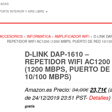
CADAS
ORTE INTERIOR Y AIRE LIBRE
 ACCESORIOS
»
INFORMATICA
»
AMPLIFICADOR WIFI
» D-LINK DAP
REPETIDOR WIFI AC1200 (1200 MBPS, PUERTO DE RED 10/10
D-LINK DAP-1610 –
REPETIDOR WIFI AC1200
(1200 MBPS, PUERTO DE
10/100 MBPS)
El
El
Amazon.es Precio:
34,00
€
23,71
€
(a
precio
pr
de 24/12/2019 23:51 PST-
Detalles
)
original
ac
gratis
.