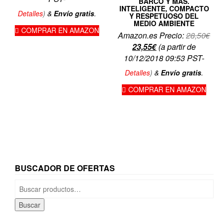
BARCO Y MÁS.
INTELIGENTE, COMPACTO
Detalles
)
&
Envío gratis
.
Y RESPETUOSO DEL
MEDIO AMBIENTE
COMPRAR EN AMAZON
El
Amazon.es Precio:
28,50
€
El
pre
23,55
€
(a partir de
precio
ori
10/12/2018 09:53 PST-
actual
era
Detalles
)
&
Envío gratis
.
es:
28,
COMPRAR EN AMAZON
23,55€.
BUSCADOR DE OFERTAS
Buscar
por:
Buscar