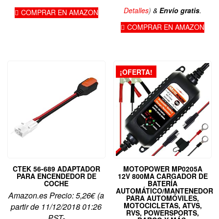
Detalles
)
&
Envío gratis
.
COMPRAR EN AMAZON
COMPRAR EN AMAZON
¡OFERTA!
CTEK 56-689 ADAPTADOR
MOTOPOWER MP0205A
PARA ENCENDEDOR DE
12V 800MA CARGADOR DE
COCHE
BATERÍA
AUTOMÁTICO/MANTENEDOR
Amazon.es Precio:
5,26
€
(a
PARA AUTOMÓVILES,
MOTOCICLETAS, ATVS,
partir de 11/12/2018 01:26
RVS, POWERSPORTS,
PST-