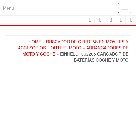
Skip
Menu
Toggl
to
navig
the
content
HOME
»
BUSCADOR DE OFERTAS EN MOVILES Y
ACCESORIOS
»
OUTLET MOTO
»
ARRANCADORES DE
MOTO Y COCHE
» EINHELL 1002205 CARGADOR DE
BATERÍAS COCHE Y MOTO