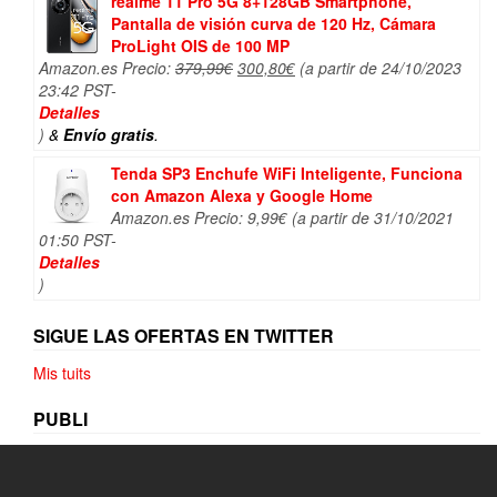
realme 11 Pro 5G 8+128GB Smartphone,
Pantalla de visión curva de 120 Hz, Cámara
ProLight OIS de 100 MP
El
El
Amazon.es Precio:
379,99
€
300,80
€
(a partir de 24/10/2023
precio
precio
23:42 PST-
original
actual
Detalles
era:
es:
)
&
Envío gratis
.
379,99€.
300,80€.
Tenda SP3 Enchufe WiFi Inteligente, Funciona
con Amazon Alexa y Google Home
Amazon.es Precio:
9,99
€
(a partir de 31/10/2021
01:50 PST-
Detalles
)
SIGUE LAS OFERTAS EN TWITTER
Mis tuits
PUBLI