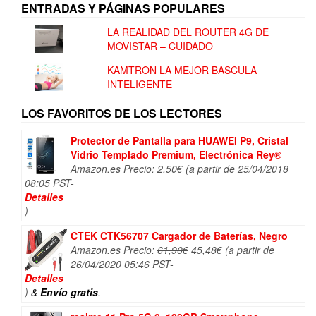
ENTRADAS Y PÁGINAS POPULARES
LA REALIDAD DEL ROUTER 4G DE
MOVISTAR – CUIDADO
KAMTRON LA MEJOR BASCULA
INTELIGENTE
LOS FAVORITOS DE LOS LECTORES
Protector de Pantalla para HUAWEI P9, Cristal
Vidrio Templado Premium, Electrónica Rey®
Amazon.es Precio:
2,50
€
(a partir de 25/04/2018
08:05 PST-
Detalles
)
CTEK CTK56707 Cargador de Baterías, Negro
El
El
Amazon.es Precio:
61,90
€
45,48
€
(a partir de
precio
precio
26/04/2020 05:46 PST-
original
actual
Detalles
era:
es:
)
&
Envío gratis
.
61,90€.
45,48€.