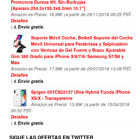
Protectora Dureza 9H, Sin-Burbujas
[Aparato:254.2x155.3x8.2mm 10.1"]
Amazon.es Precio:
16,98
€
(a partir de 29/11/2018 09:25 PST-
Detalles
)
&
Envío gratis
.
Soporte Móvil Coche, Beikell Soporte del Coche
Móvil Universal para Parabrisas y Salpicadero
con Ventosa de Gel Fuerte y Brazo Ajustable
Giro 360 Grado para iPhone X/8/7/6/ Samsung S7/S8 y
Más
Amazon.es Precio:
17,99
€
(a partir de 29/07/2018 13:08 PST-
Detalles
)
&
Envío gratis
.
Spigen 057CS22127 Ultra Hybrid Funda iPhone
XS/X - Transparente
Amazon.es Precio:
13,99
€
(a partir de 15/04/2018
00:52 PST-
Detalles
)
&
Envío gratis
.
SIGUE LAS OFERTAS EN TWITTER