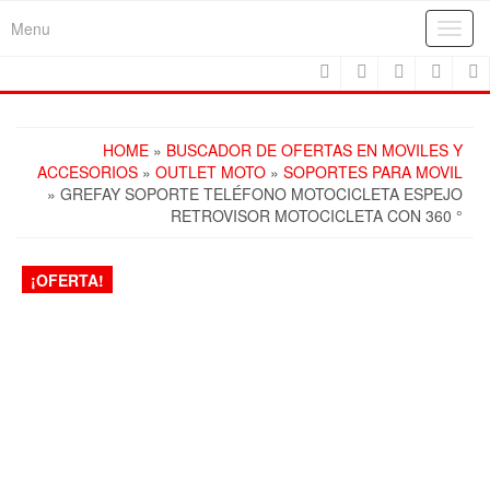
Skip
Menu
Toggl
to
navig
the
content
HOME
»
BUSCADOR DE OFERTAS EN MOVILES Y
ACCESORIOS
»
OUTLET MOTO
»
SOPORTES PARA MOVIL
» GREFAY SOPORTE TELÉFONO MOTOCICLETA ESPEJO
RETROVISOR MOTOCICLETA CON 360 °
¡OFERTA!