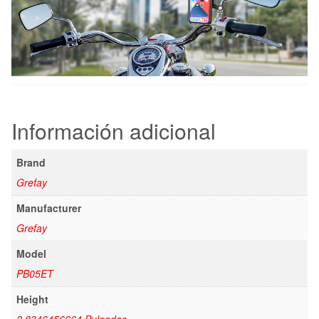
Información adicional
Brand
Grefay
Manufacturer
Grefay
Model
PB05ET
Height
2.8346456664 Pulgadas