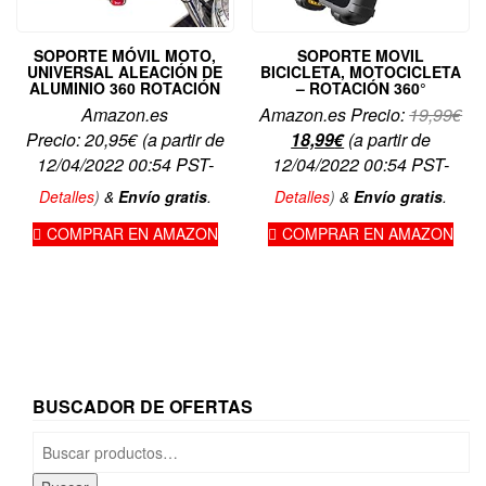
SOPORTE MÓVIL MOTO,
SOPORTE MOVIL
UNIVERSAL ALEACIÓN DE
BICICLETA, MOTOCICLETA
ALUMINIO 360 ROTACIÓN
– ROTACIÓN 360°
El
Amazon.es
Amazon.es Precio:
19,99
€
El
pre
Precio:
20,95
€
(a partir de
18,99
€
(a partir de
precio
ori
12/04/2022 00:54 PST-
12/04/2022 00:54 PST-
actual
era
Detalles
)
&
Envío gratis
.
Detalles
)
&
Envío gratis
.
es:
19,
COMPRAR EN AMAZON
COMPRAR EN AMAZON
18,99€.
BUSCADOR DE OFERTAS
Buscar
por: