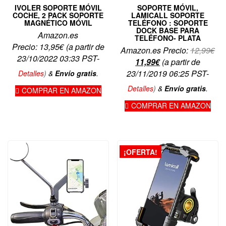
IVOLER SOPORTE MÓVIL
SOPORTE MÓVIL,
COCHE, 2 PACK SOPORTE
LAMICALL SOPORTE
MAGNÉTICO MÓVIL
TELÉFONO : SOPORTE
DOCK BASE PARA
Amazon.es
TELÉFONO- PLATA
Precio:
13,95
€
(a partir de
El
Amazon.es Precio:
12,99
€
23/10/2022 03:33 PST-
El
pre
11,99
€
(a partir de
precio
ori
23/11/2019 06:25 PST-
Detalles
)
&
Envío gratis
.
actual
era
Detalles
)
&
Envío gratis
.
COMPRAR EN AMAZON
es:
12,
COMPRAR EN AMAZON
11,99€.
¡OFERTA!