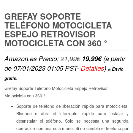
GREFAY SOPORTE
TELÉFONO MOTOCICLETA
ESPEJO RETROVISOR
MOTOCICLETA CON 360 °
El
El
Amazon.es Precio:
21,99
€
19,99
€
(a partir
precio
precio
de 07/01/2023 01:05 PST-
Detalles
)
&
Envío
original
actual
gratis
.
era:
es:
Grefay Soporte Teléfono Motocicleta Espejo Retrovisor
21,99€.
19,99€.
Motocicleta con 360 °
Soporte de teléfono de liberación rápida para motocicleta.
Bloquee o abra el interruptor rápido para instalar y
desinstalar el teléfono. Solo se necesita una segunda
operación con una sola mano. Si no cambia el teléfono por