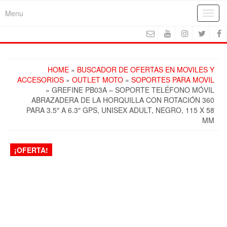
Skip
Menu
Toggl
to
navig
the
content
HOME
»
BUSCADOR DE OFERTAS EN MOVILES Y
ACCESORIOS
»
OUTLET MOTO
»
SOPORTES PARA MOVIL
» GREFINE PB03A – SOPORTE TELÉFONO MÓVIL
ABRAZADERA DE LA HORQUILLA CON ROTACIÓN 360
PARA 3.5″ A 6.3″ GPS, UNISEX ADULT, NEGRO, 115 X 58
MM
¡OFERTA!