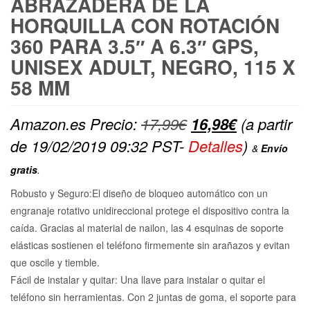
ABRAZADERA DE LA
HORQUILLA CON ROTACIÓN
360 PARA 3.5″ A 6.3″ GPS,
UNISEX ADULT, NEGRO, 115 X
58 MM
El
El
Amazon.es Precio:
17,99
€
16,98
€
(a partir
precio
precio
de 19/02/2019 09:32 PST-
Detalles
)
&
Envío
original
actual
gratis
.
era:
es:
Robusto y Seguro:El diseño de bloqueo automático con un
17,99€.
16,98€.
engranaje rotativo unidireccional protege el dispositivo contra la
caída. Gracias al material de nailon, las 4 esquinas de soporte
elásticas sostienen el teléfono firmemente sin arañazos y evitan
que oscile y tiemble.
Fácil de instalar y quitar: Una llave para instalar o quitar el
teléfono sin herramientas. Con 2 juntas de goma, el soporte para