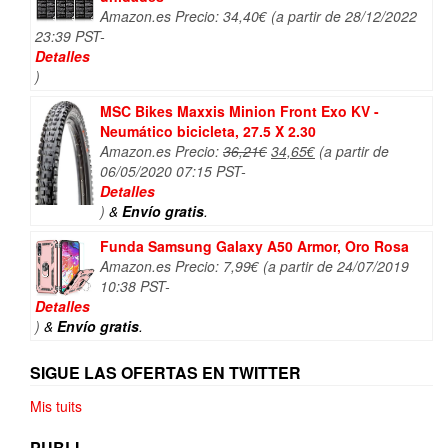
Amazon.es Precio:
34,40
€
(a partir de 28/12/2022
23:39 PST-
Detalles
)
MSC Bikes Maxxis Minion Front Exo KV -
Neumático bicicleta, 27.5 X 2.30
El
El
Amazon.es Precio:
36,21
€
34,65
€
(a partir de
precio
precio
06/05/2020 07:15 PST-
original
actual
Detalles
era:
es:
)
&
Envío gratis
.
36,21€.
34,65€.
Funda Samsung Galaxy A50 Armor, Oro Rosa
Amazon.es Precio:
7,99
€
(a partir de 24/07/2019
10:38 PST-
Detalles
)
&
Envío gratis
.
SIGUE LAS OFERTAS EN TWITTER
Mis tuits
PUBLI