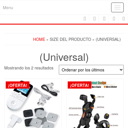
Skip
Menu
Toggl
to
navig
the
content
HOME
» SIZE DEL PRODUCTO » (UNIVERSAL)
(Universal)
Ordenado
Mostrando los 2 resultados
por
los
últimos
¡OFERTA!
¡OFERTA!