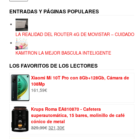
ENTRADAS Y PÁGINAS POPULARES
LA REALIDAD DEL ROUTER 4G DE MOVISTAR – CUIDADO
KAMTRON LA MEJOR BASCULA INTELIGENTE
LOS FAVORITOS DE LOS LECTORES
Xiaomi Mi 10T Pro con 8Gb+128Gb, Cámara de
108Mp
161,59
€
Krups Roma EA810870 - Cafetera
superautomática, 15 bares, molinillo de café
cónico de metal
El
El
329,99
€
321,30
€
precio
precio