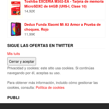
original
actual
Toshiba EXCERIA M302-EA - Tarjeta de memoria
era:
es:
MicroSDXC de 64GB (UHS-I, Clase 10)
329,99€.
321,30€.
14,92
€
Dedux Funda Xiaomi Mi A3 Armor a Prueba de
choques. Rojo
11,99
€
SIGUE LAS OFERTAS EN TWITTER
Mis tuits
Privacidad y cookies: este sitio usa cookies. Si continúas
navegando por él, aceptas su uso.
Para obtener más información, incluido cómo gestionar las
cookies, consulta:
Política de cookies
PUBLI