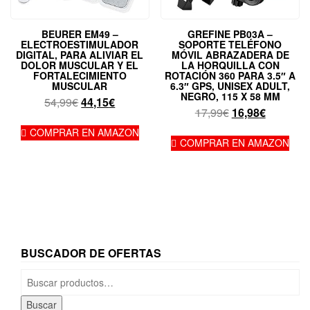
BEURER EM49 –
GREFINE PB03A –
ELECTROESTIMULADOR
SOPORTE TELÉFONO
DIGITAL, PARA ALIVIAR EL
MÓVIL ABRAZADERA DE
DOLOR MUSCULAR Y EL
LA HORQUILLA CON
FORTALECIMIENTO
ROTACIÓN 360 PARA 3.5″ A
MUSCULAR
6.3″ GPS, UNISEX ADULT,
NEGRO, 115 X 58 MM
El
El
54,99
€
44,15
€
El
El
17,99
€
16,98
€
precio
precio
precio
precio
original
actual
COMPRAR EN AMAZON
original
actual
COMPRAR EN AMAZON
era:
es:
era:
es:
54,99€.
44,15€.
17,99€.
16,98€.
BUSCADOR DE OFERTAS
Buscar
por:
Buscar