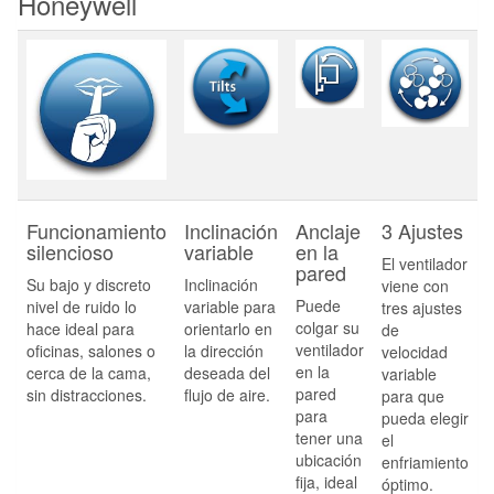
Honeywell
Funcionamiento
Inclinación
Anclaje
3 Ajustes
silencioso
variable
en la
El ventilador
pared
Su bajo y discreto
Inclinación
viene con
Puede
nivel de ruido lo
variable para
tres ajustes
colgar su
hace ideal para
orientarlo en
de
ventilador
oficinas, salones o
la dirección
velocidad
en la
cerca de la cama,
deseada del
variable
pared
sin distracciones.
flujo de aire.
para que
para
pueda elegir
tener una
el
ubicación
enfriamiento
fija, ideal
óptimo.