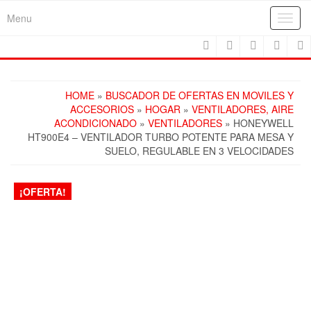
Skip
Menu
Toggl
to
navig
the
content
HOME
»
BUSCADOR DE OFERTAS EN MOVILES Y
ACCESORIOS
»
HOGAR
»
VENTILADORES, AIRE
ACONDICIONADO
»
VENTILADORES
» HONEYWELL
HT900E4 – VENTILADOR TURBO POTENTE PARA MESA Y
SUELO, REGULABLE EN 3 VELOCIDADES
¡OFERTA!