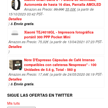
Autonomía de hasta 16 días, Pantalla AMOLED
El
El
Amazon.es Precio:
39,99
€
35,00
€
(a partir de
precio
precio
15/10/2023 03:42 PST-
original
actual
Detalles
era:
es:
)
&
Envío gratis
.
39,99€.
35,00€.
Xiaomi TEJ4018GL - Impresora fotográfica
portátil 300 PPP Pocket Mini
Amazon.es Precio:
75,02
€
(a partir de 13/04/2021 07:23 PST-
Detalles
)
Note D'Espresso Cápsulas de Café Intenso
compatibles con cafeteras Nespresso* - 100
Unidades de 5.6 g, Total - 560 g
Amazon.es Precio:
17,44
€
(a partir de 24/05/2020 06:19 PST-
Detalles
)
&
Envío gratis
.
SIGUE LAS OFERTAS EN TWITTER
Mis tuits