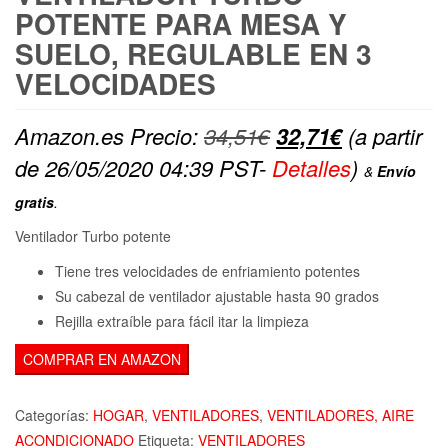
POTENTE PARA MESA Y
SUELO, REGULABLE EN 3
VELOCIDADES
El
El
Amazon.es Precio:
34,51
€
32,71
€
(a partir
precio
precio
de 26/05/2020 04:39 PST-
Detalles
)
&
Envío
original
actual
gratis
.
era:
es:
Ventilador Turbo potente
34,51€.
32,71€.
Tiene tres velocidades de enfriamiento potentes
Su cabezal de ventilador ajustable hasta 90 grados
Rejilla extraíble para fácil itar la limpieza
COMPRAR EN AMAZON
Categorías:
HOGAR
,
VENTILADORES
,
VENTILADORES, AIRE
ACONDICIONADO
Etiqueta:
VENTILADORES