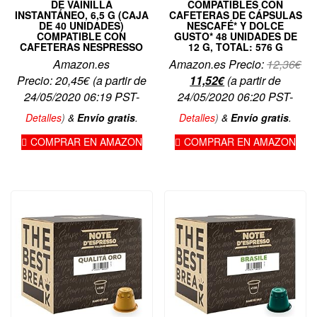
DE VAINILLA
COMPATIBLES CON
INSTANTÁNEO, 6,5 G (CAJA
CAFETERAS DE CÁPSULAS
DE 40 UNIDADES)
NESCAFÉ* Y DOLCE
COMPATIBLE CON
GUSTO* 48 UNIDADES DE
CAFETERAS NESPRESSO
12 G, TOTAL: 576 G
El
Amazon.es
Amazon.es Precio:
12,36
€
El
pre
Precio:
20,45
€
(a partir de
11,52
€
(a partir de
precio
ori
24/05/2020 06:19 PST-
24/05/2020 06:20 PST-
actual
era
Detalles
)
&
Envío gratis
.
Detalles
)
&
Envío gratis
.
es:
12,
COMPRAR EN AMAZON
COMPRAR EN AMAZON
11,52€.