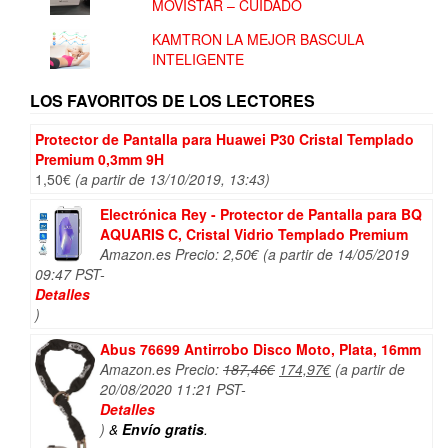
MOVISTAR – CUIDADO
KAMTRON LA MEJOR BASCULA
INTELIGENTE
LOS FAVORITOS DE LOS LECTORES
Protector de Pantalla para Huawei P30 Cristal Templado
Premium 0,3mm 9H
1,50
€
(a partir de 13/10/2019, 13:43)
Electrónica Rey - Protector de Pantalla para BQ
AQUARIS C, Cristal Vidrio Templado Premium
Amazon.es Precio:
2,50
€
(a partir de 14/05/2019
09:47 PST-
Detalles
)
Abus 76699 Antirrobo Disco Moto, Plata, 16mm
El
El
Amazon.es Precio:
187,46
€
174,97
€
(a partir de
precio
precio
20/08/2020 11:21 PST-
original
actual
Detalles
era:
es:
)
&
Envío gratis
.
187,46€.
174,97€.