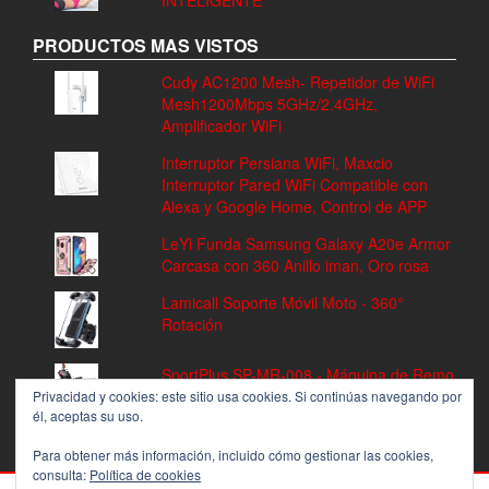
INTELIGENTE
PRODUCTOS MAS VISTOS
Cudy AC1200 Mesh- Repetidor de WiFi
Mesh1200Mbps 5GHz/2.4GHz,
Amplificador WiFi
Interruptor Persiana WiFi, Maxcio
Interruptor Pared WiFi Compatible con
Alexa y Google Home, Control de APP
LeYi Funda Samsung Galaxy A20e Armor
Carcasa con 360 Anillo iman, Oro rosa
Lamicall Soporte Móvil Moto - 360°
Rotación
SportPlus SP-MR-008 - Máquina de Remo
Fitness, Volante de Inercia de 8 kg, 8
Privacidad y cookies: este sitio usa cookies. Si continúas navegando por
él, aceptas su uso.
Niveles de Resistencia
Para obtener más información, incluido cómo gestionar las cookies,
consulta:
Política de cookies