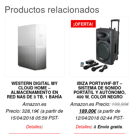
Productos relacionados
¡OFERTA!
WESTERN DIGITAL MY
IBIZA PORT8VHF-BT –
CLOUD HOME –
SISTEMA DE SONIDO
ALMACENAMIENTO EN
PORTÁTIL Y AUTÓNOMO,
RED NAS DE 3 TB, 1 BAHÍA
400 W, COLOR NEGRO
El
Amazon.es
Amazon.es Precio:
199,90
€
El
pr
Precio:
328,19
€
(a partir de
189,00
€
(a partir de
precio
or
15/04/2018 05:59 PST-
12/04/2018 02:44 PST-
actual
er
Detalles
)
Detalles
)
&
Envío gratis
.
es:
19