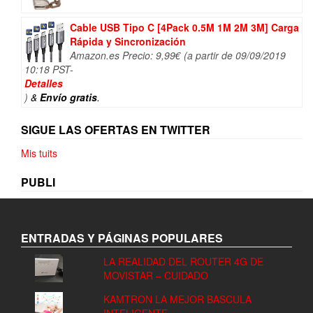
Cable USB Tipo C [4Pack 0.5M 1M 2M 3M] Carga
Rápida y Sincronización
Amazon.es Precio:
9,99
€
(a partir de 09/09/2019
10:18 PST-
Detalles
)
&
Envío gratis
.
SIGUE LAS OFERTAS EN TWITTER
Mis tuits
PUBLI
ENTRADAS Y PÁGINAS POPULARES
LA REALIDAD DEL ROUTER 4G DE
MOVISTAR – CUIDADO
KAMTRON LA MEJOR BASCULA