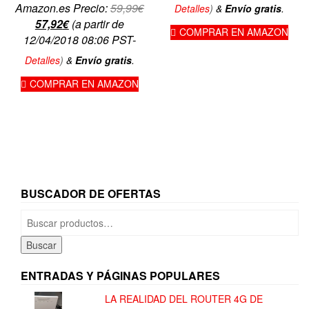
El
Amazon.es Precio:
59,99
€
Detalles
)
&
Envío gratis
.
El
precio
57,92
€
(a partir de
COMPRAR EN AMAZON
precio
original
12/04/2018 08:06 PST-
actual
era:
Detalles
)
&
Envío gratis
.
es:
59,99€.
COMPRAR EN AMAZON
57,92€.
BUSCADOR DE OFERTAS
Buscar
por:
Buscar
ENTRADAS Y PÁGINAS POPULARES
LA REALIDAD DEL ROUTER 4G DE