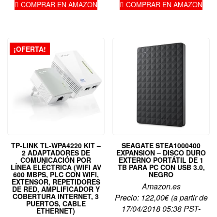
COMPRAR EN AMAZON
COMPRAR EN AMAZON
189,00€.
¡OFERTA!
TP-LINK TL-WPA4220 KIT –
SEAGATE STEA1000400
2 ADAPTADORES DE
EXPANSION – DISCO DURO
COMUNICACIÓN POR
EXTERNO PORTÁTIL DE 1
LÍNEA ELÉCTRICA (WIFI AV
TB PARA PC CON USB 3.0,
600 MBPS, PLC CON WIFI,
NEGRO
EXTENSOR, REPETIDORES
Amazon.es
DE RED, AMPLIFICADOR Y
COBERTURA INTERNET, 3
Precio:
122,00
€
(a partir de
PUERTOS, CABLE
17/04/2018 05:38 PST-
ETHERNET)