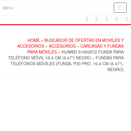
Skip
Menu
Toggl
to
navig
the
content
HOME
»
BUSCADOR DE OFERTAS EN MOVILES Y
ACCESORIOS
»
ACCESORIOS
»
CARCASAS Y FUNDAS
PARA MOVILES
» HUAWEI 51992872 FUNDA PARA
TELÉFONO MÓVIL 16,4 CM (6.47″) NEGRO – FUNDAS PARA
TELÉFONOS MÓVILES (FUNDA, P30 PRO, 16,4 CM (6.47″),
NEGRO)